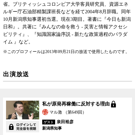
省。ブリティッシュコロンビア大学客員研究員、資源エネ
ルギー庁石油部精製課班長などを経て2004年8月辞職。同年
10月新潟県知事選初当選。現在3期目。著書に『今日も新潟
日和』。共著に『みんなの命を救う - 災害と情報アクセシ
ビリティ』、『知識国家論序説 - 新たな政策過程のパラダ
イム 』など。
※このプロフィールは2013年09月21日の放送で使用したものです。
出演放送
私が原発再稼働に反対す
私が原発再稼働に反対する理由
る理由
マル激 （第649回）
泉田裕彦
ゲスト
新潟県知事