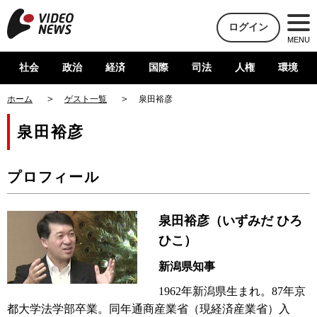
ログイン
MENU
社会
政治
経済
国際
司法
人権
環境
ホーム
ゲスト一覧
泉田裕彦
泉田裕彦
プロフィール
泉田裕彦（いずみだ ひろ
ひこ）
新潟県知事
1962年新潟県生まれ。87年京
都大学法学部卒業。同年通商産業省（現経済産業省）入