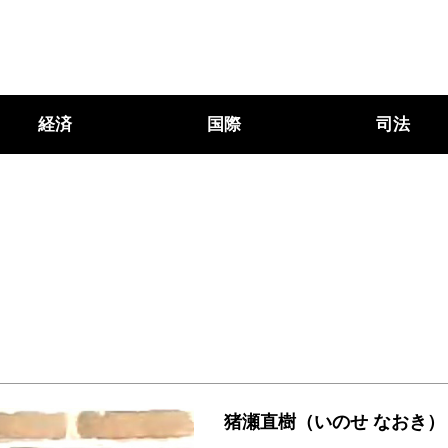
経済
国際
司法
猪瀬直樹（いのせ なおき）