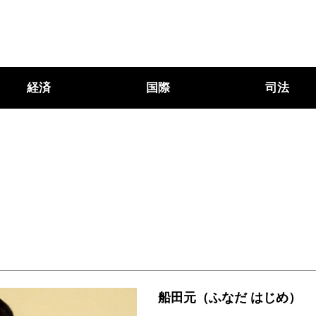
経済
国際
司法
船田元（ふなだ はじめ）