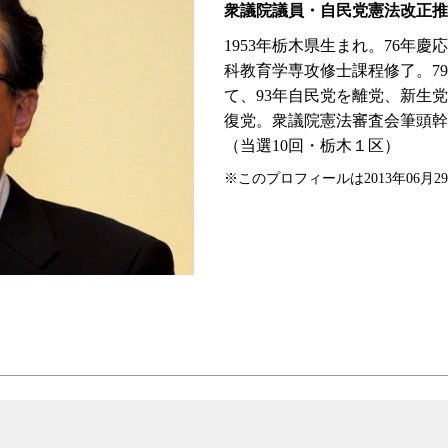
衆議院議員・自民党憲法改正推
1953年栃木県生まれ。76年
科教育学専攻修士課程修了。7
て、93年自民党を離党、新生
復党。衆議院憲法審査会筆頭幹
（当選10回・栃木１区）
※このプロフィールは2013年06月