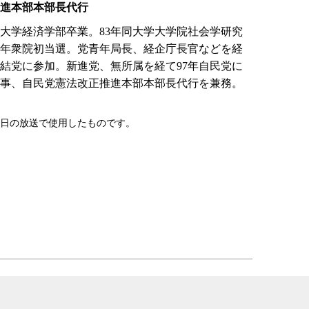
進本部本部長代行
慶応大学経済学部卒業。83年同大学大学院社会学研究
9年衆院初当選。党青年局長、経企庁長官などを経
党結党に参加。新進党、無所属を経て97年自民党に
事、自民党憲法改正推進本部本部長代行を兼務。
29日の放送で使用したものです。