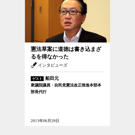
憲法草案に道徳は書き込まざるを得なかった
憲法草案に道徳は書き込まざ
るを得なかった
インタビューズ
船田元
ゲスト
衆議院議員・自民党憲法改正推進本部本
部長代行
2013年06月29日