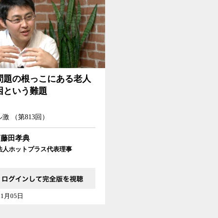
問題の根っこにある老人
困という難題
激 （第813回）
藤田孝典
法人ホットプラス代表理事
11月05日