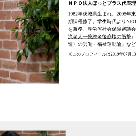
ＮＰＯ法人ほっとプラス代表理
1982年茨城県生まれ。200
期課程修了。学生時代よりNP
を兼務。厚労省社会保障審議会
流老人一億総老後崩壊の衝撃
』
造〉の労働・福祉運動論』など
※このプロフィールは2019年07月