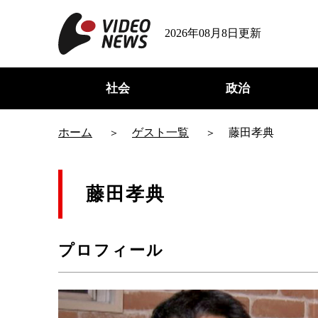
2026年08月8日更新
社会
政治
ホーム
ゲスト一覧
藤田孝典
藤田孝典
プロフィール