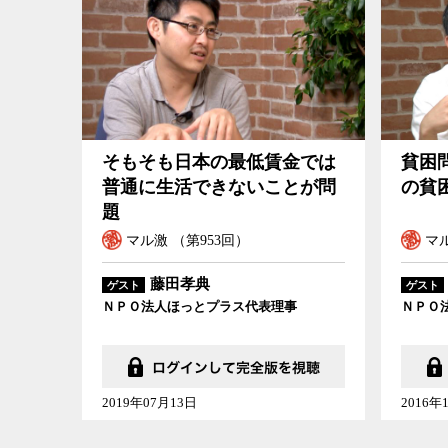
そもそも日本の最低賃金では
貧困
普通に生活できないことが問
の貧
題
マル激 （第953回）
マル
藤田孝典
ゲスト
ゲスト
ＮＰＯ法人ほっとプラス代表理事
ＮＰＯ
2019年07月13日
2016年