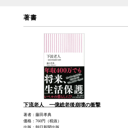
著書
下流老人 一億総老後崩壊の衝撃
著者：藤田孝典
価格：760円（税抜）
出版：朝日新聞出版