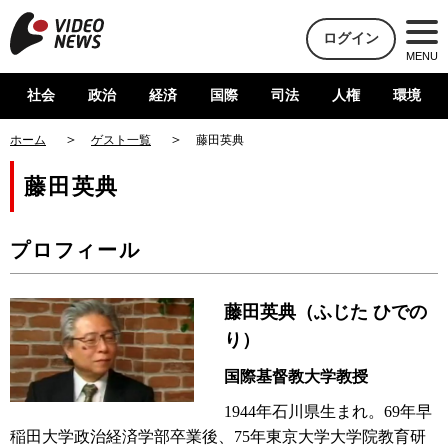
ログイン
MENU
社会
政治
経済
国際
司法
人権
環境
ホーム
ゲスト一覧
藤田英典
藤田英典
プロフィール
藤田英典（ふじた ひでの
り）
国際基督教大学教授
1944年石川県生まれ。69年早
稲田大学政治経済学部卒業後、75年東京大学大学院教育研