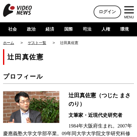
ログイン
MENU
社会
政治
経済
国際
司法
人権
環境
ホーム
ゲスト一覧
辻田真佐憲
辻田真佐憲
プロフィール
辻田真佐憲（つじた まさ
のり）
文筆家・近現代史研究者
1984年大阪府生まれ。2007年
慶應義塾大学文学部卒業。09年同大学大学院文学研究科修