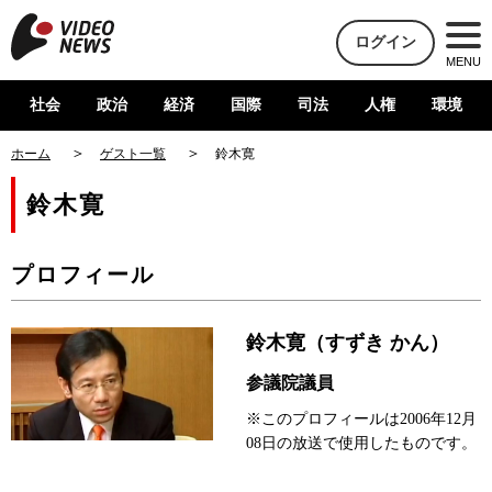
ログイン
MENU
社会
政治
経済
国際
司法
人権
環境
ホーム
ゲスト一覧
鈴木寛
鈴木寛
プロフィール
鈴木寛（すずき かん）
参議院議員
※このプロフィールは2006年12月
08日の放送で使用したものです。