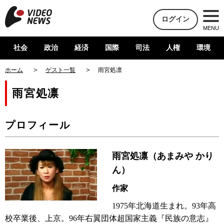
ログイン
MENU
社会
政治
経済
国際
司法
人権
環境
ホーム
ゲスト一覧
雨宮処凛
雨宮処凛
プロフィール
雨宮処凛（あまみや かり
ん）
作家
1975年北海道生まれ。93年高
校卒業後、上京。96年右翼団体超国家主義『民族の意志』