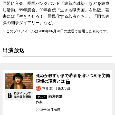
同盟に入会。愛国パンクバンド『維新赤誠塾』などを結成
し活動。99年脱会。00年自伝『生き地獄天国』を出版。著
書には『生きさせろ！ 難民化する若者たち』、『雨宮処
凛の闘争ダイアリー』など。
※このプロフィールは2008年06月28日の放送で使用したものです。
出演放送
死ぬか殺すかまで若者を
死ぬか殺すかまで若者を追いつめる労働
追いつめる労働現場の現
現場の現実とは
実とは
マル激 （第378回）
雨宮処凛
ゲスト
作家
2008年06月28日