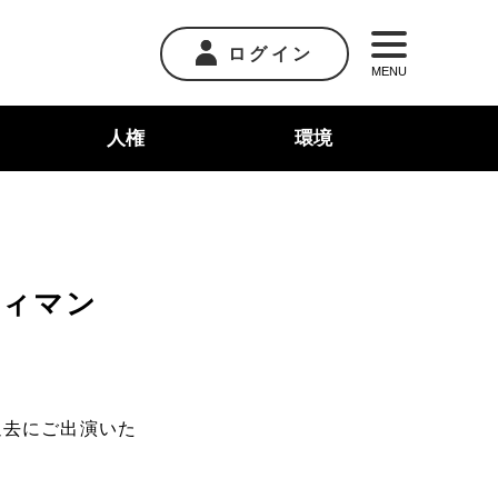
ログイン
MENU
人権
環境
ディマン
過去にご出演いた