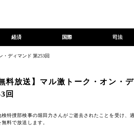
経済
国際
司法
・ディマンド 第253回
無料放送】マル激トーク・オン・
53回
地検特捜部検事の堀田力さんがご逝去されたことを受け、
を無料で放送します。