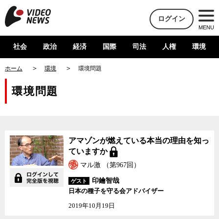
ログイン
MENU
社会
政治
経済
国際
司法
人権
環境
ホーム
環境
環境問題
環境問題
アマゾンが燃えている本当の理由を知っ
ていますか
マル激 （第967回）
印鑰智哉
ゲスト
日本の種子を守る会アドバイザー
2019年10月19日