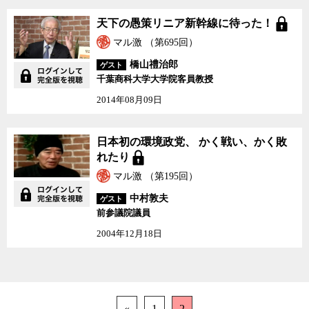
天下の愚策リニア新幹線に待った！
マル激 （第695回）
橋山禮治郎
ゲスト
千葉商科大学大学院客員教授
2014年08月09日
日本初の環境政党、 か
日本初の環境政党、 かく戦い、かく敗
く戦い、かく敗れたり
れたり
マル激 （第195回）
中村敦夫
ゲスト
前参議院議員
2004年12月18日
«
1
2