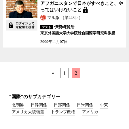
アフガニスタンで日本が
アフガニスタンで日本がすべきこと、や
すべきこと、やってはい
ってはいけないこと
けないこと
マル激 （第448回）
伊勢崎賢治
ゲスト
東京外国語大学大学院総合国際学研究科教授
2009年11月07日
«
1
2
"国際"のサブカテゴリー
北朝鮮
日韓関係
日露関係
日米関係
中東
アメリカ大統領選
トランプ政権
アメリカ