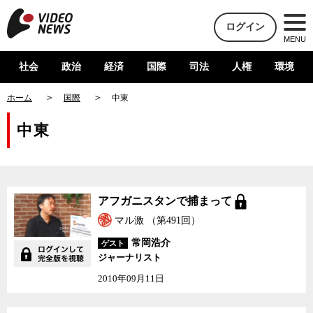
ログイン
MENU
社会
政治
経済
国際
司法
人権
環境
ホーム
国際
中東
中東
アフガニスタンで捕まっ
アフガニスタンで捕まって
て
マル激 （第491回）
常岡浩介
ゲスト
ジャーナリスト
2010年09月11日