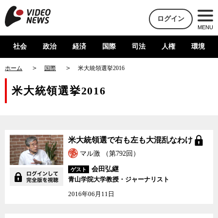
ログイン
MENU
社会
政治
経済
国際
司法
人権
環境
ホーム
国際
米大統領選挙2016
米大統領選挙2016
米大統領選で右も左も大混乱なわけ
マル激 （第792回）
会田弘継
ゲスト
青山学院大学教授・ジャーナリスト
2016年06月11日