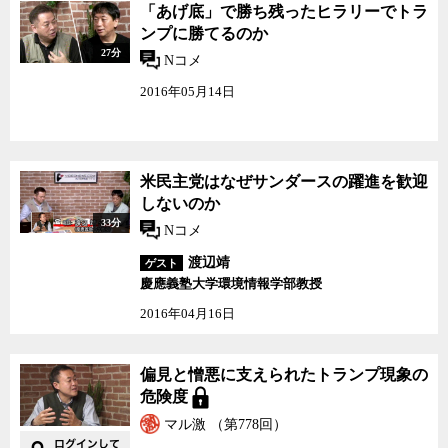
「あげ底」で勝ち残ったヒラリーでトラ
ンプに勝てるのか
27分
Nコメ
2016年05月14日
米民主党はなぜサンダースの躍進を歓迎
しないのか
33分
Nコメ
渡辺靖
ゲスト
慶應義塾大学環境情報学部教授
2016年04月16日
偏見と憎悪に支えられたトランプ現象の
危険度
マル激 （第778回）