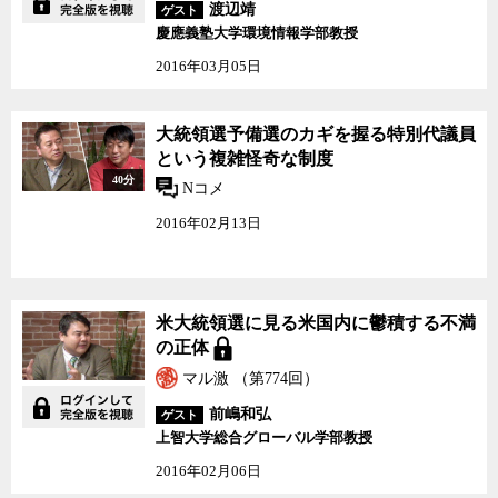
渡辺靖
ゲスト
慶應義塾大学環境情報学部教授
2016年03月05日
大統領選予備選のカギを握る特別代議員
という複雑怪奇な制度
40分
Nコメ
2016年02月13日
米大統領選に見る米国内に鬱積する不満
の正体
マル激 （第774回）
前嶋和弘
ゲスト
上智大学総合グローバル学部教授
2016年02月06日