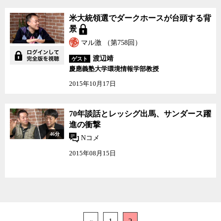
米大統領選でダークホースが台頭する背
景
マル激 （第758回）
渡辺靖
ゲスト
慶應義塾大学環境情報学部教授
2015年10月17日
70年談話とレッシグ出馬、サンダース躍
進の衝撃
46分
Nコメ
2015年08月15日