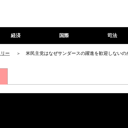
経済
国際
司法
タリー
米民主党はなぜサンダースの躍進を歓迎しないの
○