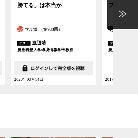
プ政権はどこまで持つか
パク
Nコメ
マル
渡辺靖
ゲスト
ゲスト
慶應義塾大学教授
慶應義塾
2017年11月18日
2017年11