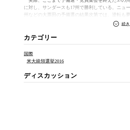
実際、ここまで予備選・党員集会を終えた37の州
に対し、サンダースも17州で勝利している。ニュ
州などの大票田の予備選の結果次第では、逆転も
白人ナショナリズム
アメリカとは何
ところが、サンダース候補が予備選や党員集会で
カテゴリー
数では、クリントン候補が依然として圧倒的なリ
選びでは一般の党員よりも、党の幹部や中枢がよ
国際
アメリカ大統領の民主・共和両党の候補者選びは
米大統領選挙2016
票結果に応じて代議員が割り振られる仕組みにな
した候補が党の正式な候補になる。
ディスカッション
民主党は全米で4765人の代議員がいるため、最終
すれば党の候補になる。ところが、代議員の中に
束されない投票権を持つ特殊な代議員が存在し、民主
となっている。
特別代議員は州知事や州選出の上下両院議員、党