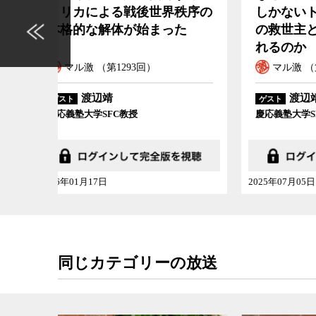
秩序の
しかないトランプに民主主義
える
た
の救世主となることが期待さ
れるのか
マル激 （第1265回）
マ
渡辺靖
ゲスト
ゲスト
慶応義塾大学SFC教授
慶応義
2025年07月05日
2020年
同じカテゴリーの放送