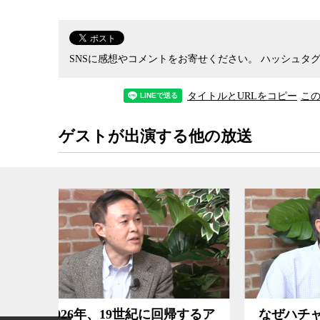
トの総意を代弁する立場にある。
そして、民主党では特別代議員のほとんどが、ヒ
投票でどれだけサンダースが勝っても、代議員の
SNSに感想やコメントをお寄せください。
ハッシュタグ
だ。
タイトルとURLをコピー
こ
パナマ文書が富裕層による租税回避の実態や、広
税強化やより積極的な富の再配分を訴えるサンダ
ゲストが出演する他の放送
ースがより多くの一般党員の支持を集めても、民
ンが選ばれる公算が強い。
なぜ民主党幹部はサンダースを嫌うのかを、慶応
帰するア
なぜハチャメチャな破壊者で
トラ