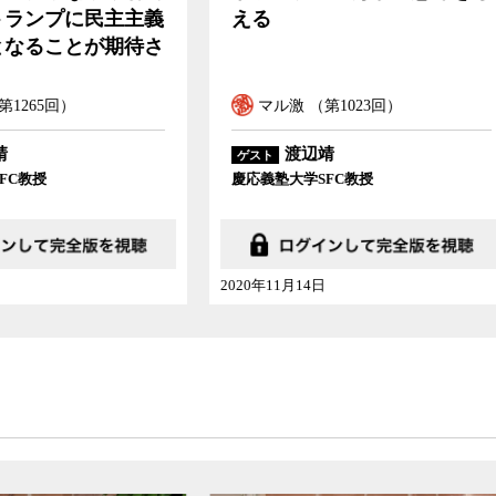
勝てる」は本当か
ル激 （第1023回）
マル激 （第988回）
渡辺靖
渡辺靖
ゲスト
塾大学SFC教授
慶應義塾大学環境情報学部教授
11月14日
2020年03月14日