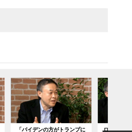
52分
ンプに
ロシアゲートに揺れるトラン
トラ