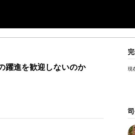
完
の躍進を歓迎しないのか
現
司