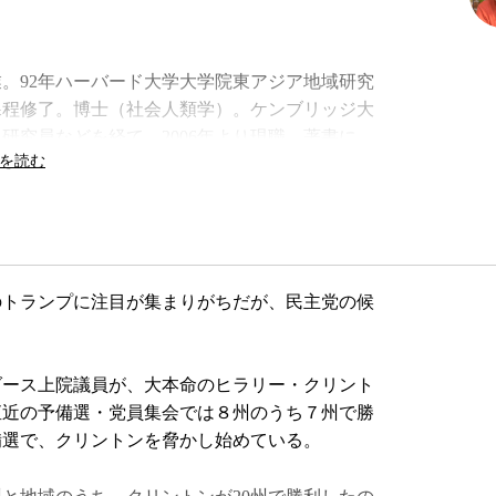
卒業。92年ハーバード大学大学院東アジア地域研究
課程修了。博士（社会人類学）。ケンブリッジ大
研究員などを経て、2006年より現職。著書に
』、『リバタリアニズム アメリカを揺るがす自
ンとポピュリズムー 「トランプ化」する世界』
トランプに注目が集まりがちだが、民主党の候
ース上院議員が、大本命のヒラリー・クリント
直近の予備選・党員集会では８州のうち７州で勝
備選で、クリントンを脅かし始めている。