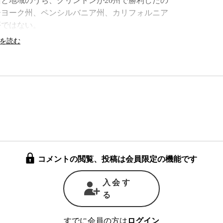
と地域のうち、クリントンが20州で勝利したの
ーヨーク州、ペンシルバニア州、カリフォルニア
リバタリアニズム-アメリカを
夢ではない。
か
揺るがす自由至上主義
勝利しても、最終的に候補を選ぶ代議員の獲得
ードを続けている。なぜならば、民主党の候補者
り強い発言力を持つからだ。
、各州で候補者を決める投票を行うが、その投
っている。そして、全代議員のうち過半数を獲得
的に過半数に当たる2383人以上の代議員を獲得
コメントの閲覧、投稿は会員限定の機能です
特別代議員と呼ばれる、一般党員の投票結果に拘
党の場合、4765人のうち714人が特別代議員
入会す
る
組織の幹部などで、党のエスタブリッシュメン
すでに会員の方は
ログイン