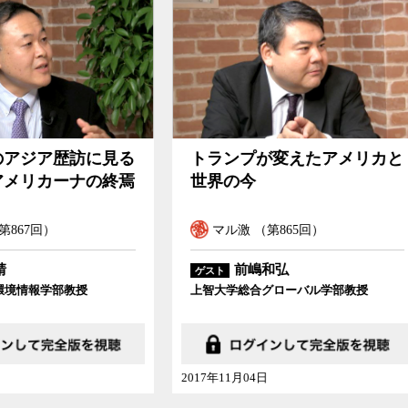
ンプが変えたアメリカと
パンドラの箱が開いた
の今
プのアメリカに行って
ル激 （第865回）
マル激 （第834回）
前嶋和弘
学総合グローバル学部教授
11月04日
2017年04月01日