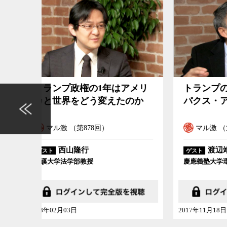
アメリ
トランプのアジア歴訪に見る
トラ
のか
パクス・アメリカーナの終焉
世界
マル激 （第867回）
マ
渡辺靖
ゲスト
ゲスト
慶應義塾大学環境情報学部教授
上智大
2017年11月18日
2017年