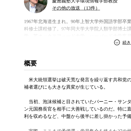
慶應義塾大学環境情報学部教授
その他の放送 （13件）
1967年北海道生まれ。90年上智大学外国語学部
科修士課程修了。97年同大学大学院人類学部博士
学、英オックスフォード大学、ハーバード大学客員
『アメリカのジレンマ・実験国家はどこへゆくのか
由至上主義』など。共著に『反グローバリゼーショ
など。
概要
著書
米大統領選挙は破天荒な発言を繰り返す共和党の
補者選びにも大きな異変が生じている。
当初、泡沫候補と目されていたバーニー・サンダ
ン元国務長官を相手に大善戦しているのだ。特に
利を収めるなど、中盤から後半に差し掛かった予