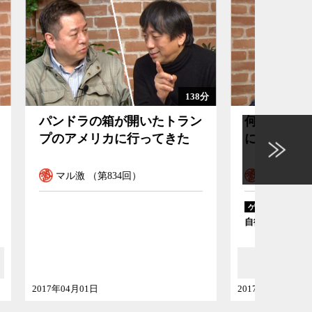
138分
トラン
何があっても日本はアメリカ
トラ
きた
についていくしかないのか
右翼
マル激 （第828回）
マル
松竹伸幸
ゲスト
ゲスト
自衛隊を活かす会事務局長
東京理科
2017年02月18日
2017年02