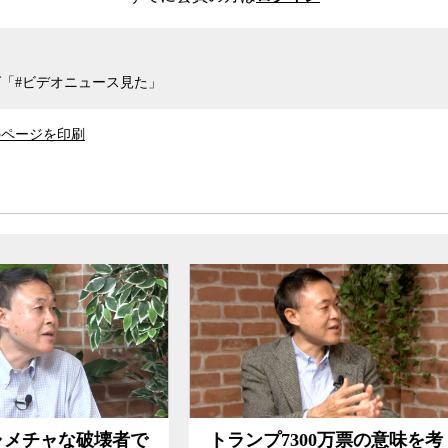
ラリーを支持している。そのため、一般党員の
獲得競争ではクリントンの優位が揺るがないの
「#ビデオニュース見た」
のページを印刷
がる貧富の格差を露呈させる中、富裕層への課
ースは追い風を受けている。しかし、仮にサンダ
主党の中枢を占める特別代議員の力で、クリント
義塾大学の渡辺靖教授に聞いた。
ンプ7300万票の意味を考
「バイデンの方がトラ