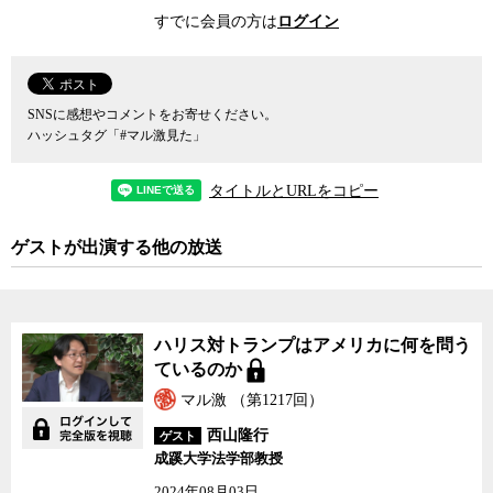
会におけるアメリカの地位を低下させ、アメリカの国力の衰退をも
すでに会員の方は
ログイン
たらすことになりかねない、危ないものばかりだ。
また、その間、大統領選挙戦中にトランプの陣営がロシア政府と
共謀して選挙に介入を試みたとされる、いわゆる「ロシア疑惑」
SNSに感想やコメントをお寄せください。
も、ウォーターゲート事件を凌ぐアメリカ政治史上最悪のスキャン
ハッシュタグ「#マル激見た」
ダルに発展する可能性が依然、否定できない。現時点でロシア疑惑
は、特別検察官が任命され大統領の側近が相次いで起訴される中、
タイトルとURLをコピー
トランプ自身は自らの関与は否定しているが、近々、大統領自身へ
の事情聴取が取り沙汰されるなど、今後の政権運営にも大きな影響
ゲストが出演する他の放送
を及ぼす可能性がある。また、仮にトランプはロシアとの共謀に関
与していなくても、その捜査に介入した「司法妨害」が成り立つ可
能性もある。
ハリス対トランプはアメリカに何を問う
11月に中間選挙が予定される2018年は、怖い物見たさ半分で様子
ているのか
を窺っていた有権者もそろそろ本気でトランプ政権の成果を見極め
ようとするだろうし、現在進行形のロシア疑惑捜査の行方がどうな
マル激 （第1217回）
るかも未知数だが、いずれにしてもこれまでのような出たとこ勝負
西山隆行
ゲスト
の政権運営には早晩限界が来るだろう。そうなった時にトランプ政
成蹊大学法学部教授
権がどこに向かうのかは、まったく予断を許さない。より現実的か
2024年08月03日