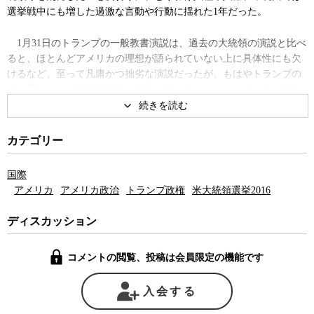
選挙戦中にも増した過激な言動や行動に揺れた1年だった。
1月31日のトランプの一般教書演説は、過去の大統領の演説と比べ
ると、ほとんどアメリカの理想が語られていない上に具体性にも欠
けるなど、至って凡庸かつ拙劣な演説だったが、もはやトランプの
十八番となった不規則発言や暴論の類が無かったというだけの理由
から、「これまでにない出来映えだった」などと高い評価をされる
始末だ。
カテゴリー
気がついてみればトランプ政権は最初の1年で、TPPやパリ協定や
国連のユネスコから離脱し、NAFTA（北米自由貿易協定）も再交渉
国際
を始めるなど、かつての国際社会の秩序の守護神からその破壊者へ
アメリカ
アメリカ政治
トランプ政権
米大統領選挙2016
と立場を180度変えてしまった。エルサレムをイスラエルの首都と認
定したことも、中東和平の仲介者の役割を事実上放棄するものだっ
ディスカッション
た。国内的にも長い年月をかけてアメリカが適応してきた環境規制
を一気に緩和したり撤廃するなど、アメリカの時計の針を少なくと
コメントの閲覧、投稿は会員限定の機能です
も20年～30年分は巻き戻すような政策を次々と実施している。
こうした政策選択は一部の有権者には受けがよく、短期的にはア
入会する
メリカに利益をもたらす可能性もある。しかし、長期的には国際社