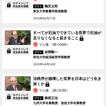
腐ってもアメリカはアメリカなのだ。
鶴見太郎
ゲスト
東京大学教養学部准教授
トランプ政権の誕生はアメリカや世界をどう変えようとしている
2026年06月27日
のか。アメリカはこのまま衰退してしまうのか。そもそもトランプ
政権はどこまで持つのかなどについて、アメリカ政治、とりわけ移
民政策に詳しい西山氏と、ジャーナリストの神保哲生、社会学者の
すべてが石油でできている世界で石油が
宮台真司が議論した。
足りなくなると起きること
マル激 （第1304回）
岩間剛一
ゲスト
和光大学経済経営学部教授
2026年04月04日
法秩序が崩壊した世界を日本はどう生き
抜くか
マル激 （第1303回）
柳原正治
ゲスト
九州大学名誉教授、放送大学名誉教授