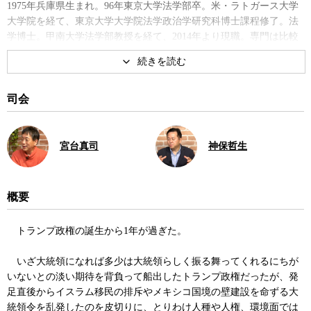
1975年兵庫県生まれ。96年東京大学法学部卒。米・ラトガース大学
大学院を経て、東京大学大学院法学政治学研究科博士課程修了。法
学博士。甲南大学法学部教授を経て、2014年より現職。専門は比較
政治・アメリカ政治。著書に『
移民大国アメリカ
』、『アメリカ政
治―制度・文化・歴史』など。
著書
司会
宮台真司
神保哲生
概要
移民大国アメリカ
トランプ政権の誕生から1年が過ぎた。
いざ大統領になれば多少は大統領らしく振る舞ってくれるにちが
いないとの淡い期待を背負って船出したトランプ政権だったが、発
足直後からイスラム移民の排斥やメキシコ国境の壁建設を命ずる大
統領令を乱発したのを皮切りに、とりわけ人種や人権、環境面では