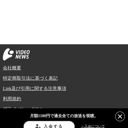
会社概要
特定商取引法に基づく表記
Link及び引用に関する注意事項
利用規約
プライバシーポリシー
月額1100円で過去全ての放送を視聴。
Copyright (C) Video News Network. All rights reserved.
ビデオニュースに記載している記事、写真及び動画などは日本の著作権法や国
入会する
＞入会について
際条約などで保護されています。著作権者の承諾を得ずに転載や再利用するこ