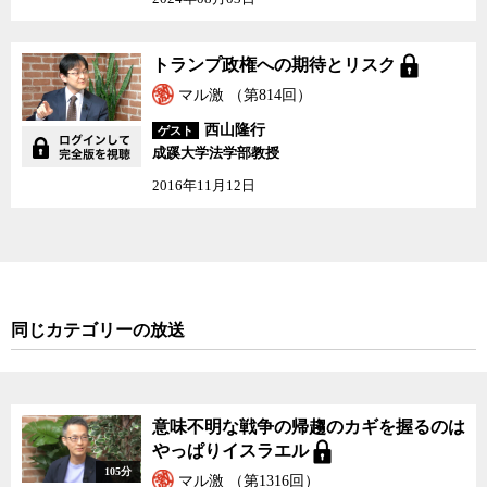
つ穏健路線に転じる可能性もある一方で、3割といわれる過激な鉄板
支持層を堅持するために、より過激な方向に向かう可能性もある。
トランプ政権への期待とリスク
トランプ政権の存在は、とりわけ人種や人権面でアメリカ社会に
マル激 （第814回）
大きな影響を与え始めている。アメリカの大統領には究極のロール
モデルとしての役割が少なからずあるからだ。特に子どもたちにと
西山隆行
ゲスト
って大統領の言動は、今のアメリカで何は許され、何は許されない
成蹊大学法学部教授
のかを判断するための重要な規範になる。歯に衣着せぬ本音トーク
2016年11月12日
と言えば聞こえがいいが、人種、宗教、人権などでアメリカがこれ
まで守ってきた一線が大統領自身の手によって次々と壊されてきた
ことの影響は、アメリカ社会のみならず世界に大きく波及してい
る。
日本でもかつて、例えば選挙制度や情報公開やNPO法のような、
同じカテゴリーの放送
民主主義の制度改革が争点になるたびに、アメリカを参照点にする
のが常だったが、今は何ごとにおいてもアメリカを模範とすること
が難しくなっている。下手をするとアメリカが悪い見本の典型よう
に語られることも少なくない。困ったことに「これでも日本の方が
意味不明な戦争の帰趨のカギを握るのは
アメリカよりまし」などと、現状肯定の言い訳に使われることも珍
やっぱりイスラエル
しくない。
105分
マル激 （第1316回）