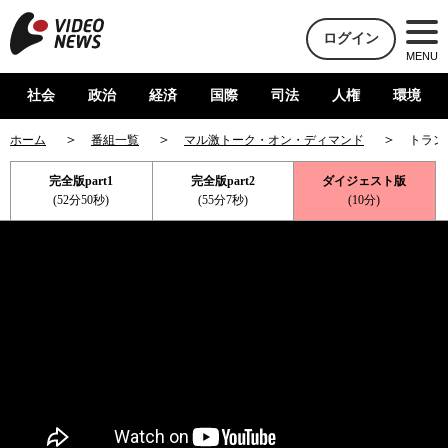
ログイン
MENU
社会
政治
経済
国際
司法
人権
環境
ホーム
番組一覧
マル激トーク・オン・ディマンド
トラン
完全版part1
完全版part2
ダイジェスト版
(52分50秒)
(55分7秒)
(10分)