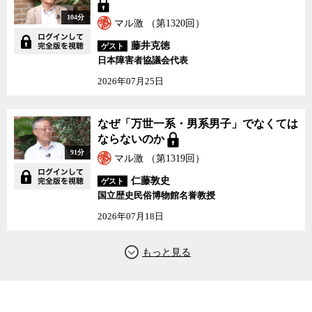
104分
マル激 （第1320回）
藤井克徳
ゲスト
日本障害者協議会代表
2026年07月25日
なぜ「万世一系・男系男子」でなくては
ならないのか
91分
マル激 （第1319回）
仁藤敦史
ゲスト
国立歴史民俗博物館名誉教授
2026年07月18日