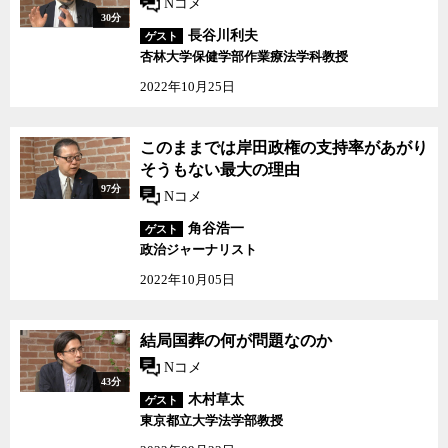
Nコメ
30分
長谷川利夫
ゲスト
杏林大学保健学部作業療法学科教授
2022年10月25日
このままでは岸田政権の支持率があがり
そうもない最大の理由
97分
Nコメ
角谷浩一
ゲスト
政治ジャーナリスト
2022年10月05日
結局国葬の何が問題なのか
Nコメ
43分
木村草太
ゲスト
東京都立大学法学部教授