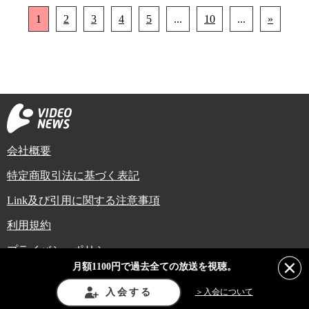
1
2
3
4
5
...
10
...
»
会社概要
特定商取引法に基づく表記
Link及び引用に関する注意事項
利用規約
プライバシーポリシー
月額1100円で過去全ての放送を視聴。
Copyright (C) Video News Network. All rights reserved.
ビデオニュースに記載している記事、写真及び動画などは日本の著作権法や国
入会する
＞入会について
際条約などで保護されています。著作権者の承諾を得ずに転載や再利用するこ
とは禁じられています。