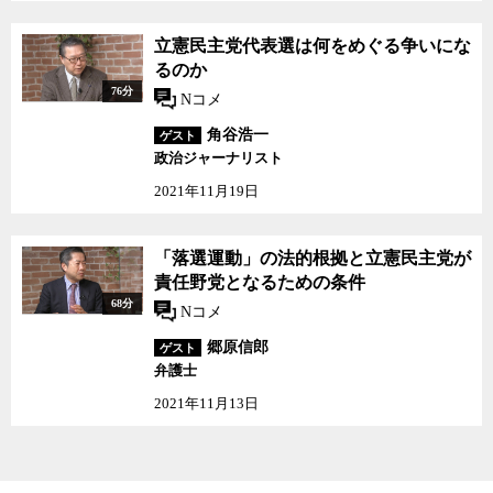
立憲民主党代表選は何をめぐる争いにな
るのか
76分
Nコメ
角谷浩一
ゲスト
政治ジャーナリスト
2021年11月19日
「落選運動」の法的根拠と立憲民主党が
責任野党となるための条件
68分
Nコメ
郷原信郎
ゲスト
弁護士
2021年11月13日