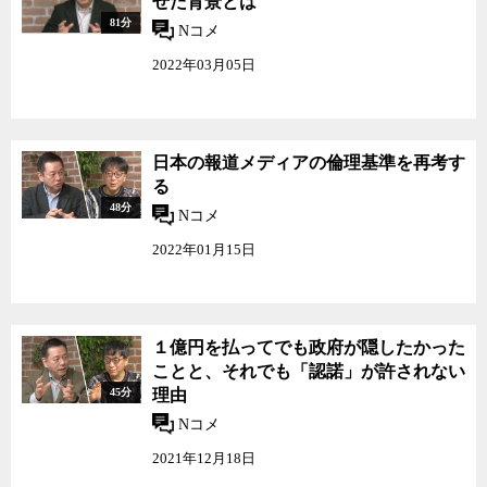
せた背景とは
81分
Nコメ
2022年03月05日
日本の報道メディアの倫理基準を再考す
る
48分
Nコメ
2022年01月15日
１億円を払ってでも政府が隠したかった
ことと、それでも「認諾」が許されない
45分
理由
Nコメ
2021年12月18日