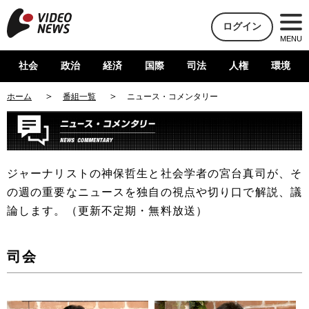
ログイン
MENU
社会
政治
経済
国際
司法
人権
環境
ホーム
番組一覧
ニュース・コメンタリー
ジャーナリストの神保哲生と社会学者の宮台真司が、そ
の週の重要なニュースを独自の視点や切り口で解説、議
論します。（更新不定期・無料放送）
司会