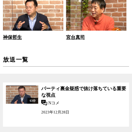
宮台真司
神保哲生
放送一覧
パーティ裏金疑惑で抜け落ちている重要
な視点
63分
Nコメ
2023年12月28日