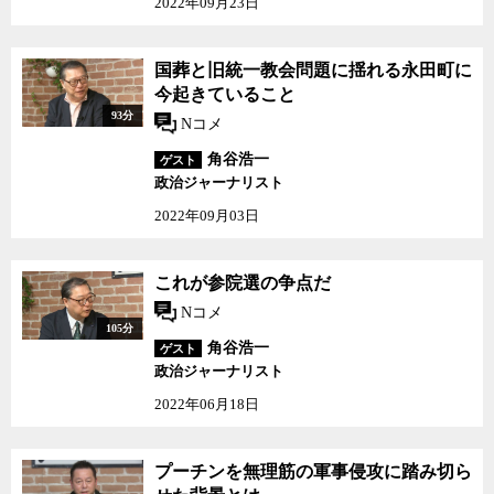
2022年09月23日
国葬と旧統一教会問題に揺れる永田町に
今起きていること
93分
Nコメ
角谷浩一
ゲスト
政治ジャーナリスト
2022年09月03日
これが参院選の争点だ
Nコメ
105分
角谷浩一
ゲスト
政治ジャーナリスト
2022年06月18日
プーチンを無理筋の軍事侵攻に踏み切ら