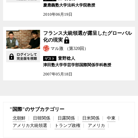
慶應義塾大学法科大学院教授
2010年06月19日
フランス大統領選が露呈
フランス大統領選が露呈したグローバル
したグローバル化の現実
化の現実
マル激 （第320回）
萱野稔人
ゲスト
津田塾大学学芸学部国際関係学科教授
2007年05月18日
"国際"のサブカテゴリー
北朝鮮
日韓関係
日露関係
日米関係
中東
アメリカ大統領選
トランプ政権
アメリカ