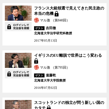
フランス大統領選で見えてきた民主政の
本当の危機
マル激 （第840回）
吉田徹
ゲスト
北海道大学法学研究科教授
2017年05月13日
イギリスのEU離脱で世界はこう変わる
マル激 （第795回）
遠藤乾
ゲスト
北海道大学大学院教授
2016年07月02日
スコットランドの独立が問う新しい国の
カタチ