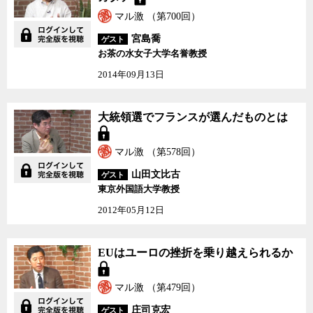
マル激 （第700回）
宮島喬
ゲスト
お茶の水女子大学名誉教授
2014年09月13日
大統領選でフランスが選
大統領選でフランスが選んだものとは
んだものとは
マル激 （第578回）
山田文比古
ゲスト
東京外国語大学教授
2012年05月12日
EUはユーロの挫折を乗
EUはユーロの挫折を乗り越えられるか
り越えられるか
マル激 （第479回）
庄司克宏
ゲスト