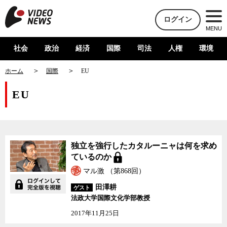
ログイン
MENU
社会
政治
経済
国際
司法
人権
環境
ホーム
国際
EU
EU
独立を強行したカタルーニャは何を求め
ているのか
マル激 （第868回）
田澤耕
ゲスト
法政大学国際文化学部教授
2017年11月25日