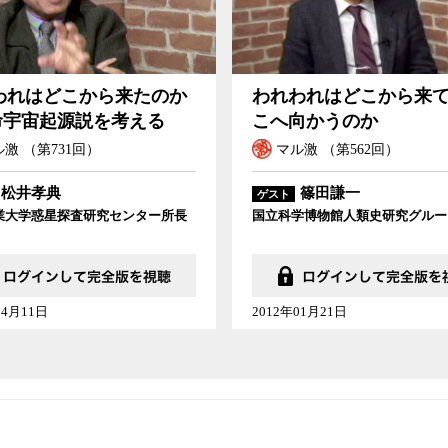
われわれはどこから来て、どこへ向かうのか
われはどこから来たのか
われわれはどこから来
生命宇宙起源説を考える
こへ向かうのか
激 （第731回）
マル激 （第562回）
松井孝典
篠田謙一
ゲスト
業大学惑星探査研究センター所長
国立科学博物館人類史研究グルー
04月11日
2012年01月21日