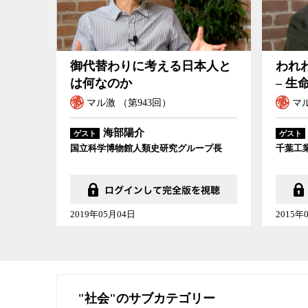
御代替わりに考える日本人と
われ
は何なのか
– 
マル激 （第943回）
マル
海部陽介
ゲスト
ゲスト
国立科学博物館人類史研究グループ長
千葉工
2019年05月04日
2015年
"社会"のサブカテゴリー