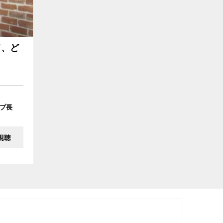
て、ど
プ長