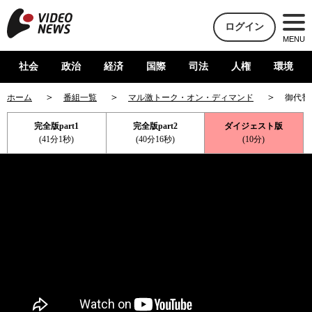
ログイン
MENU
社会
政治
経済
国際
司法
人権
環境
ホーム
番組一覧
マル激トーク・オン・ディマンド
御代替
完全版part1
完全版part2
ダイジェスト版
(41分1秒)
(40分16秒)
(10分)