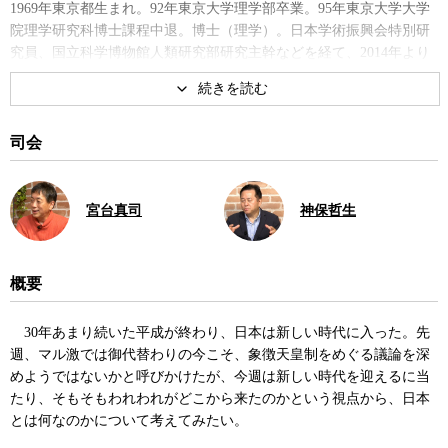
1969年東京都生まれ。92年東京大学理学部卒業。95年東京大学大学
院理学研究科博士課程中退。博士（理学）。日本学術振興会特別研
究員、国立科学博物館人類研究部研究主幹などを経て、2014年より
現職。著書に『
日本人はどこから来たのか?
』、『人類がたどってき
た道 “文化の多様化'の起源を探る』など。
著書
司会
宮台真司
神保哲生
概要
日本人はどこから来たのか?
30年あまり続いた平成が終わり、日本は新しい時代に入った。先
週、マル激では御代替わりの今こそ、象徴天皇制をめぐる議論を深
めようではないかと呼びかけたが、今週は新しい時代を迎えるに当
たり、そもそもわれわれがどこから来たのかという視点から、日本
とは何なのかについて考えてみたい。