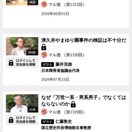
96分
マル激 （第1321回）
2026年08月01日
津久井やまゆり園事件の検証は不十分だ
104分
マル激 （第1320回）
藤井克徳
ゲスト
日本障害者協議会代表
2026年07月25日
なぜ「万世一系・男系男子」でなくては
ならないのか
91分
マル激 （第1319回）
仁藤敦史
ゲスト
国立歴史民俗博物館名誉教授