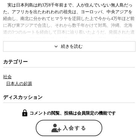
実は日本列島は約3万8千年前まで、人が住んでいない無人島だっ
た。アフリカを出たわれわれの祖先は、ヨーロッパ、中央アジアを
経由し、南北に分かれてヒマラヤを迂回した上で今から4万年ほど前
に再び東アジアで合流し、それから数千年かけて対馬、沖縄、北海
道の3つのルートを経由して日本に辿り着いたようだ。発掘された遺
跡などから、朝鮮半島を経た対馬ルートで日本に最初に人類が辿り
着いたのが約3万8千年前、台湾を経た沖縄ルートが3万5千年前、現
在のカムチャッカ半島からサハリンを経た北海道ルートが約2万5千
年前のことだったことがわかっているという。いずれも後期旧石器
カテゴリー
時代のことで、まだ地球上には最後の旧人であるネアンデルタール
人が、ぎりぎりで生存していたかどうかという時代のことだ。その
社会
後、さらに弥生時代に大陸からの渡来があって農耕が始まり、それ
日本人の起源
らの民族が交わりながら現在の日本が形作られていった。とかく日
本は単一民族であるかのように言われることが多いが、その実は最
ディスカッション
初から様々な民族が様々なルートを経由してやってきて、再度この
地で混ざり合った、まさに多民族国家そのものだったのだ。
コメントの閲覧、投稿は会員限定の機能です
ちなみに、当時は今より海面が80メートルも低く、北海道と本
州、九州、四国はいずれも陸続きだったと考えられている。4島が一
入会する
つになった当時の日本列島を「古本州島」と呼ぶそうだが、日本列