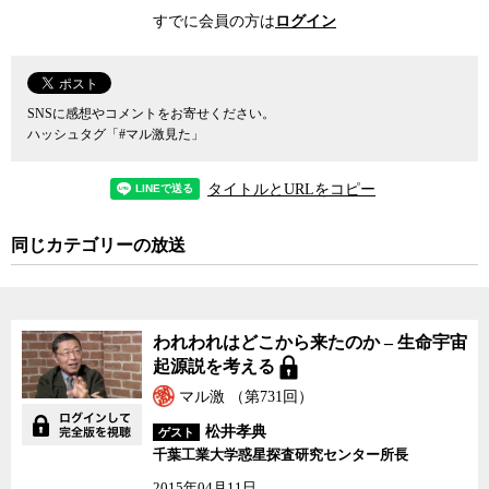
島は一つの島だったとしても、大陸から日本に辿り着くためには、
すでに会員の方は
ログイン
少なくとも対馬と沖縄の2つのルートについては、何らかの形で海を
渡らなければならない。果たして、3万年前の人類はどうやって海を
渡って日本にやってきたのだろうか。
SNSに感想やコメントをお寄せください。
国立科学博物館の人類史研究グループ長で人類進化学者の海部陽
ハッシュタグ「#マル激見た」
介氏は、彼らがどうやって海を越えてきたかを検証するために、実
際に当時の技術のみを使って台湾から与那国島まで航海する実験を
タイトルとURLをコピー
重ねてきた。航海といっても、何せ3万年以上も昔の話だ。航海技術
もなければ帆船もない。無論、舟を作るための道具も原始的な石器
同じカテゴリーの放送
程度しかない。海部氏の「渡航再現プロジェクト」は、これまで与
那国島に自生しているヒメガマという草をツル植物で縛って作った
草束舟や、竹を組んだ竹筏舟でチャレンジしたものの、南からの強
い黒潮を乗り越えることができず、いずれも失敗に終わっている。
われわれはどこから来たのか – 生命宇宙
起源説を考える
そして、海部氏はこの6月、直径1メートルの杉の巨木をくり抜い
た丸木舟で3度目の正直に挑戦するという。学説としては証明されて
マル激 （第731回）
いても、実際にそれを実践するとなると、幾多もの困難が待ち構え
松井孝典
ゲスト
ていて、予想もしなかった色々なことがわかるものだと海部氏は言
千葉工業大学惑星探査研究センター所長
う。ちなみに、3万年前にあったと考えられている工具の石器斧で、
2015年04月11日