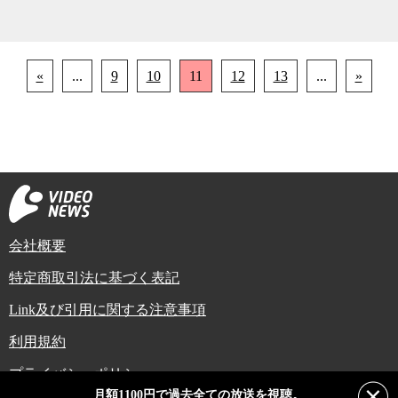
«
...
9
10
11
12
13
...
»
会社概要
特定商取引法に基づく表記
Link及び引用に関する注意事項
利用規約
プライバシーポリシー
月額1100円で過去全ての放送を視聴。