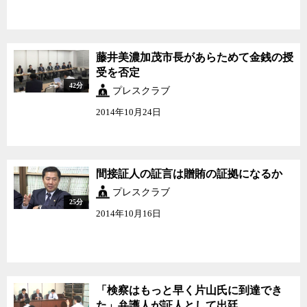
藤井美濃加茂市長があらためて金銭の授
受を否定
42分
プレスクラブ
2014年10月24日
間接証人の証言は贈賄の証拠になるか
プレスクラブ
25分
2014年10月16日
「検察はもっと早く片山氏に到達でき
た」弁護人が証人として出廷