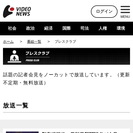
ログイン
MENU
社会
政治
経済
国際
司法
人権
環境
ホーム
番組一覧
プレスクラブ
話題の記者会見をノーカットで放送しています。（更新
不定期・無料放送）
放送一覧