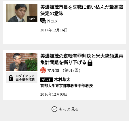
美濃加茂市長を失職に追い込んだ最高裁
決定の意味
50分
Nコメ
2017年12月16日
美濃加茂の逆転有罪判決と米大統領選再
集計問題を掘り下げる
マル激 （第817回）
木村草太
ゲスト
首都大学東京都市教養学部教授
2016年12月03日