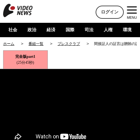
ログイン
MENU
社会
政治
経済
国際
司法
人権
環境
ホーム
番組一覧
プレスクラブ
間接証人の証言は贈賄の証
完全版part1
(25分45秒)