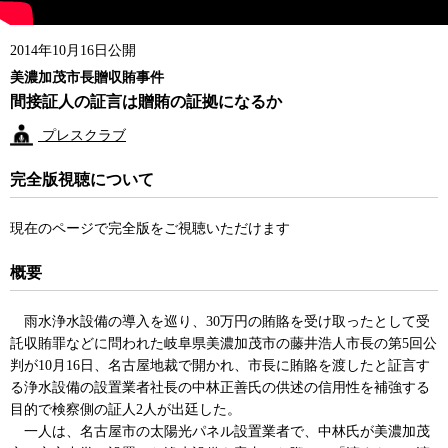
2014年10月16日公開
美濃加茂市長贈収賄事件
間接証人の証言は贈賄の証拠になるか
プレスクラブ
完全版視聴について
現在のページで完全版をご視聴いただけます
概要
雨水浄水設備の導入を巡り、30万円の賄賂を受け取ったとして受
託収賄罪などに問われた岐阜県美濃加茂市の藤井浩人市長の第5回公
判が10月16日、名古屋地裁で開かれ、市長に賄賂を渡したと証言す
る浄水設備の設置業者社長の中林正善氏の供述の信用性を補強する
目的で検察側の証人2人が出廷した。
一人は、名古屋市の太陽光パネル設置業者で、中林氏が美濃加茂