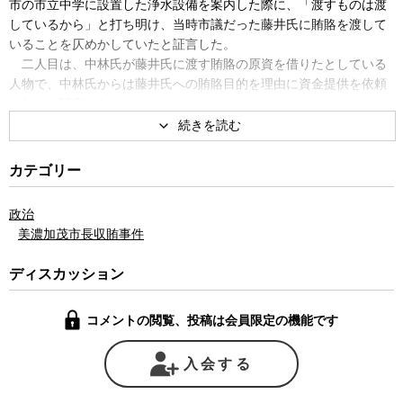
市の市立中学に設置した浄水設備を案内した際に、「渡すものは渡
しているから」と打ち明け、当時市議だった藤井氏に賄賂を渡して
いることを仄めかしていたと証言した。
二人目は、中林氏が藤井氏に渡す賄賂の原資を借りたとしている
人物で、中林氏からは藤井氏への賄賂目的を理由に資金提供を依頼
されたと証言した。
藤井氏の主任弁護人の郷原信郎弁護士は公判後の記者会見で、
「あのような証言で中林証言を補強しようと考えること自体が無茶
苦茶。よほど証拠がなく、検察官が困り果てた末に苦し紛れの証人
カテゴリー
尋問を2つやっただけと考えている」と検察証人の妥当性に疑問を示
した。
政治
美濃加茂市長収賄事件
ディスカッション
コメントの閲覧、投稿は会員限定の機能です
入会する