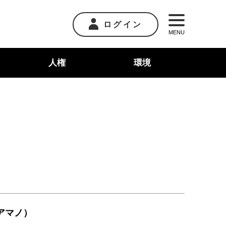
ログイン
MENU
人権
環境
アマノ）