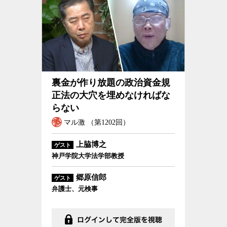
裏金が作り放題の政治資金規
正法の大穴を埋めなければな
らない
マル激 （第1202回）
上脇博之
ゲスト
神戸学院大学法学部教授
郷原信郎
ゲスト
弁護士、元検事