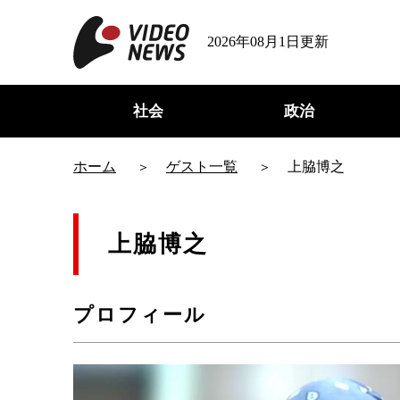
2026年08月1日更新
社会
政治
ホーム
ゲスト一覧
上脇博之
上脇博之
プロフィール