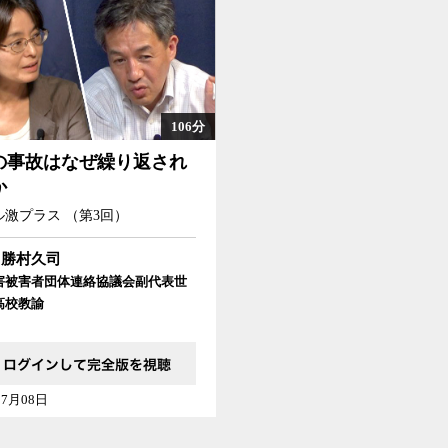
106分
の事故はなぜ繰り返され
か
激プラス （第3回）
勝村久司
害被害者団体連絡協議会副代表世
高校教諭
07月08日