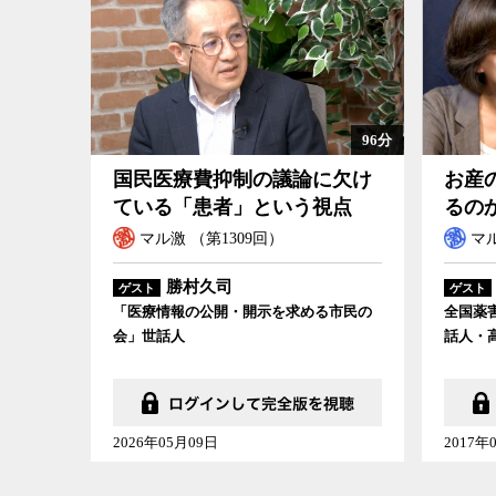
96分
国民医療費抑制の議論に欠け
お産
ている「患者」という視点
るの
マル激 （第1309回）
マル
勝村久司
ゲスト
ゲスト
「医療情報の公開・開示を求める市民の
全国薬
会」世話人
話人・
2026年05月09日
2017年