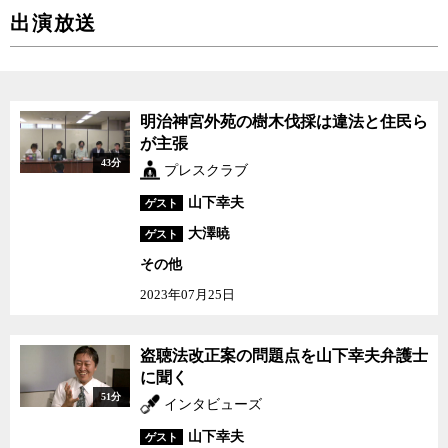
出演放送
明治神宮外苑の樹木伐採は違法と住民ら
が主張
43分
プレスクラブ
山下幸夫
ゲスト
大澤暁
ゲスト
その他
2023年07月25日
盗聴法改正案の問題点を山下幸夫弁護士
に聞く
51分
インタビューズ
山下幸夫
ゲスト