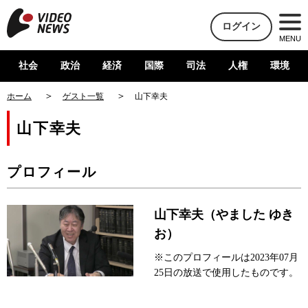
ログイン
MENU
社会
政治
経済
国際
司法
人権
環境
ホーム
ゲスト一覧
山下幸夫
山下幸夫
プロフィール
山下幸夫（やました ゆき
お）
※このプロフィールは2023年07月
25日の放送で使用したものです。