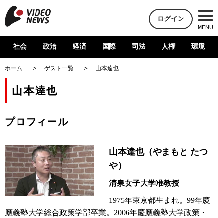
ログイン
MENU
社会
政治
経済
国際
司法
人権
環境
ホーム
ゲスト一覧
山本達也
山本達也
プロフィール
山本達也（やまもと たつ
や）
清泉女子大学准教授
1975年東京都生まれ。99年慶
應義塾大学総合政策学部卒業。2006年慶應義塾大学政策・