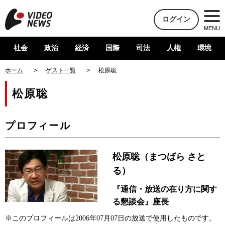
ログイン
MENU
社会
政治
経済
国際
司法
人権
環境
ホーム
ゲスト一覧
松原聡
松原聡
プロフィール
松原聡（まつばら さと
る）
『通信・放送の在り方に関す
る懇談会』座長
※このプロフィールは2006年07月07日の放送で使用したものです。