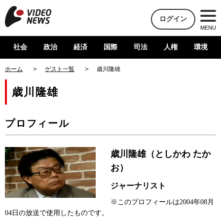
ログイン
MENU
社会
政治
経済
国際
司法
人権
環境
ホーム
ゲスト一覧
歳川隆雄
歳川隆雄
プロフィール
歳川隆雄（としかわ たか
お）
ジャーナリスト
※このプロフィールは2004年08月
04日の放送で使用したものです。