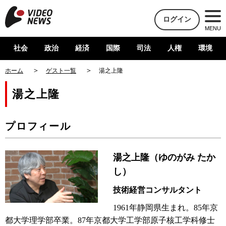
ログイン
MENU
社会
政治
経済
国際
司法
人権
環境
ホーム
ゲスト一覧
湯之上隆
湯之上隆
プロフィール
湯之上隆（ゆのがみ たか
し）
技術経営コンサルタント
1961年静岡県生まれ。85年京
都大学理学部卒業。87年京都大学工学部原子核工学科修士