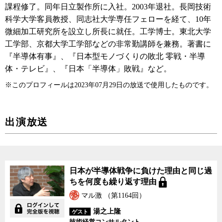
課程修了。同年日立製作所に入社。2003年退社。長岡技術
科学大学客員教授、同志社大学専任フェローを経て、10年
微細加工研究所を設立し所長に就任。工学博士。東北大学
工学部、京都大学工学部などの非常勤講師を兼務。著書に
『半導体有事』、『日本型モノづくりの敗北 零戦・半導
体・テレビ』、『日本「半導体」敗戦』など。
※このプロフィールは2023年07月29日の放送で使用したものです。
出演放送
日本が半導体戦争に負けた理由と同じ過
ちを何度も繰り返す理由
マル激 （第1164回）
湯之上隆
ゲスト
技術経営コンサルタント