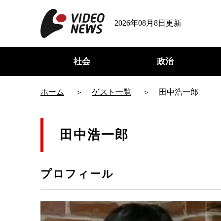
2026年08月8日更新
社会
政治
ホーム
ゲスト一覧
田中浩一郎
田中浩一郎
プロフィール