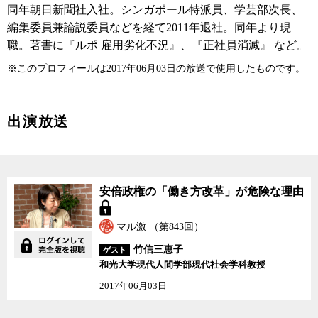
同年朝日新聞社入社。シンガポール特派員、学芸部次長、
編集委員兼論説委員などを経て2011年退社。同年より現
職。著書に『ルポ 雇用劣化不況』、『
正社員消滅
』 など。
※このプロフィールは2017年06月03日の放送で使用したものです。
出演放送
安倍政権の「働き方改革」が危険な理由
マル激 （第843回）
竹信三恵子
ゲスト
和光大学現代人間学部現代社会学科教授
2017年06月03日