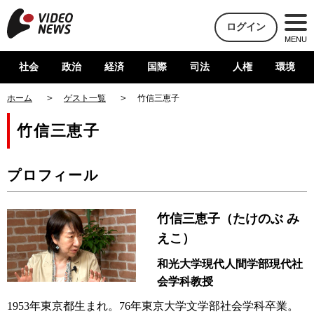
ログイン
MENU
社会
政治
経済
国際
司法
人権
環境
ホーム
ゲスト一覧
竹信三恵子
竹信三恵子
プロフィール
竹信三恵子（たけのぶ み
えこ）
和光大学現代人間学部現代社
会学科教授
1953年東京都生まれ。76年東京大学文学部社会学科卒業。