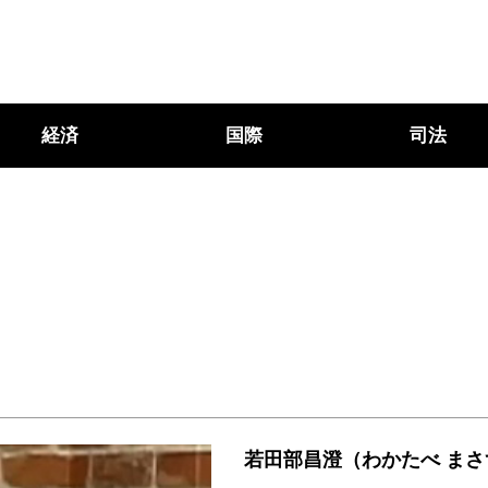
経済
国際
司法
若田部昌澄（わかたべ まさ