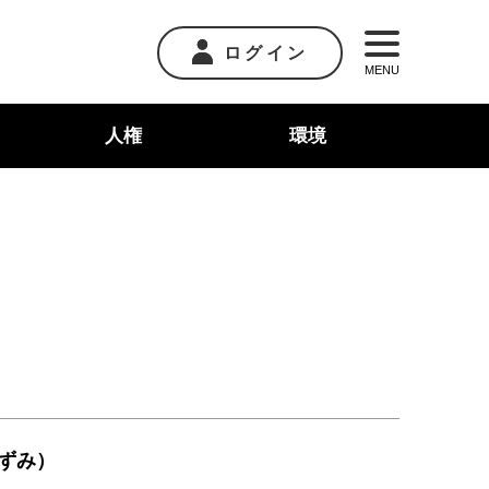
ログイン
MENU
人権
環境
ずみ）