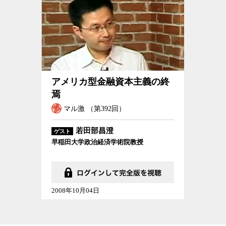
アメリカ型金融資本主義の終焉
アメリカ型金融資本主義の終
焉
マル激 （第392回）
若田部昌澄
ゲスト
早稲田大学政治経済学術院教授
2008年10月04日