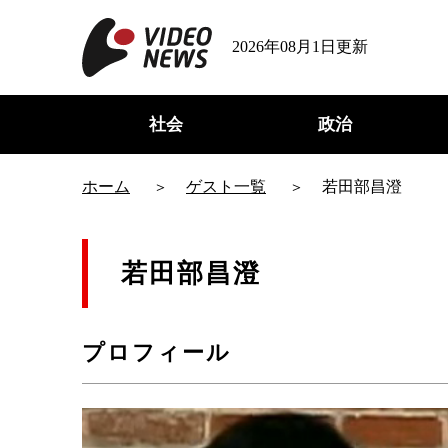
2026年08月1日更新
社会
政治
ホーム
ゲスト一覧
若田部昌澄
若田部昌澄
プロフィール