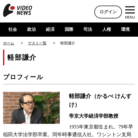
ログイン
MENU
社会
政治
経済
国際
司法
人権
環境
ホーム
ゲスト一覧
軽部謙介
軽部謙介
プロフィール
軽部謙介（かるべ けんす
け）
帝京大学経済学部教授
1955年東京都生まれ。79年早
稲田大学法学部卒業。同年時事通信入社。ワシントン支局