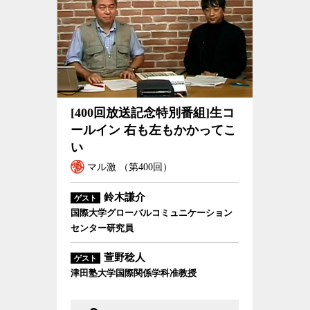
[400回放送記念特別番組]生コールイン 右も左もかかってこい
[400回放送記念特別番組]生コ
ールイン 右も左もかかってこ
い
マル激 （第400回）
鈴木謙介
ゲスト
国際大学グローバルコミュニケーション
センター研究員
萱野稔人
ゲスト
津田塾大学国際関係学科准教授