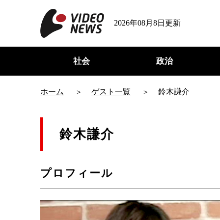
2026年08月8日更新
社会
政治
ホーム
ゲスト一覧
鈴木謙介
鈴木謙介
プロフィール