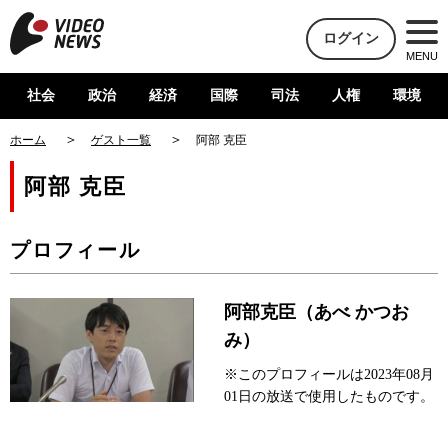
ログイン
MENU
社会
政治
経済
国際
司法
人権
環境
ホーム
ゲスト一覧
阿部 克臣
阿部 克臣
プロフィール
阿部克臣（あべ かつお
み）
※このプロフィールは2023年08月
01日の放送で使用したものです。