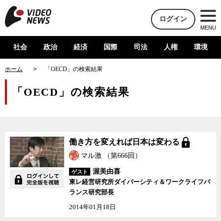
ログイン
MENU
社会
政治
経済
国際
司法
人権
環境
ホーム
「OECD」の検索結果
「OECD」の検索結果
働き方を変えれば日本は変わる
マル激 （第666回）
渥美由喜
ゲスト
東レ経営研究所ダイバーシティ＆ワークライフバ
ランス研究部長
2014年01月18日