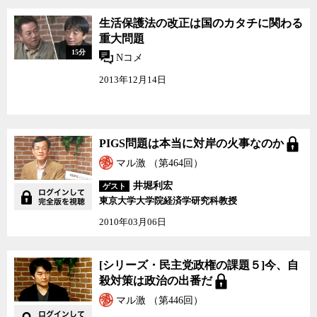
生活保護法の改正は国の
生活保護法の改正は国のカタチに関わる
カタチに関わる重大問題
重大問題
15分
Nコメ
2013年12月14日
PIGS問題は本当に対岸
PIGS問題は本当に対岸の火事なのか
の火事なのか
マル激 （第464回）
井堀利宏
ゲスト
東京大学大学院経済学研究科教授
2010年03月06日
[シリーズ・民主党政権
[シリーズ・民主党政権の課題５]今、自
の課題５]今、自殺対策
殺対策は政治の出番だ
は政治の出番だ
マル激 （第446回）