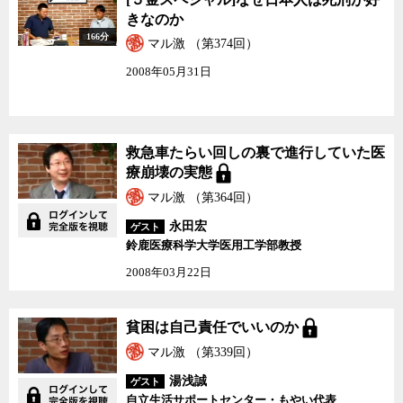
本人は死刑が好きなのか
きなのか
166分
マル激 （第374回）
2008年05月31日
救急車たらい回しの裏で
救急車たらい回しの裏で進行していた医
進行していた医療崩壊の
療崩壊の実態
実態
マル激 （第364回）
永田宏
ゲスト
鈴鹿医療科学大学医用工学部教授
2008年03月22日
貧困は自己責任でいいの
貧困は自己責任でいいのか
か
マル激 （第339回）
湯浅誠
ゲスト
自立生活サポートセンター・もやい代表