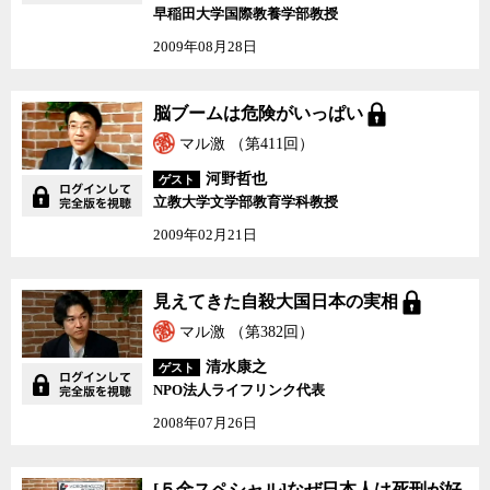
早稲田大学国際教養学部教授
2009年08月28日
脳ブームは危険がいっぱ
脳ブームは危険がいっぱい
い
マル激 （第411回）
河野哲也
ゲスト
立教大学文学部教育学科教授
2009年02月21日
見えてきた自殺大国日本
見えてきた自殺大国日本の実相
の実相
マル激 （第382回）
清水康之
ゲスト
NPO法人ライフリンク代表
2008年07月26日
[５金スペシャル]なぜ日
[５金スペシャル]なぜ日本人は死刑が好