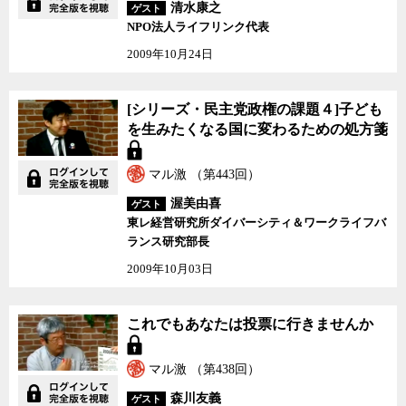
清水康之
ゲスト
NPO法人ライフリンク代表
2009年10月24日
[シリーズ・民主党政権
[シリーズ・民主党政権の課題４]子ども
の課題４]子どもを生み
を生みたくなる国に変わるための処方箋
たくなる国に変わるため
の処方箋
マル激 （第443回）
渥美由喜
ゲスト
東レ経営研究所ダイバーシティ＆ワークライフバ
ランス研究部長
2009年10月03日
これでもあなたは投票に
これでもあなたは投票に行きませんか
行きませんか
マル激 （第438回）
森川友義
ゲスト