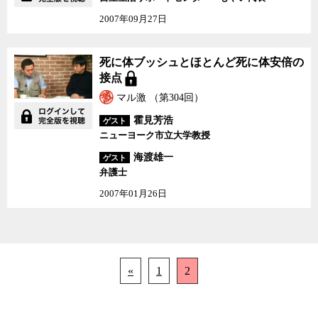
2007年09月27日
死に体ブッシュとほとん
死に体ブッシュとほとんど死に体安倍の
ど死に体安倍の接点
接点
マル激 （第304回）
霍見芳浩
ゲスト
ニューヨーク市立大学教授
海渡雄一
ゲスト
弁護士
2007年01月26日
«
1
2