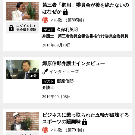
第三者「御用」委員会が後を絶たないの
はなぜか
マル激 （第805回）
久保利英明
ゲスト
弁護士・第三者委員会報告書格付け委員会委員長
2016年09月10日
郷原信郎弁護士インタビュー
インタビューズ
49分
郷原信郎
ゲスト
弁護士
2016年09月08日
ビジネスに乗っ取られた五輪が破壊する
スポーツの醍醐味
マル激 （第791回）