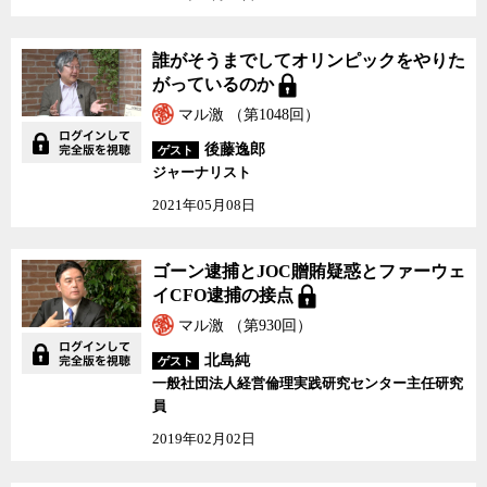
誰がそうまでしてオリンピックをやりた
がっているのか
マル激 （第1048回）
後藤逸郎
ゲスト
ジャーナリスト
2021年05月08日
ゴーン逮捕とJOC贈賄疑惑とファーウェ
イCFO逮捕の接点
マル激 （第930回）
北島純
ゲスト
一般社団法人経営倫理実践研究センター主任研究
員
2019年02月02日