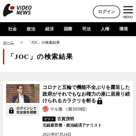
ログイン
MENU
社会
政治
経済
国際
司法
人権
環境
ホーム
「JOC」の検索結果
「JOC」の検索結果
コロナと五輪で機能不全ぶりを露呈した
政府がそれでもなお権力の座に居座り続
けられるカラクリを斬る
マル激 （第1059回）
古賀茂明
ゲスト
元経産官僚・政治経済アナリスト
2021年07月24日