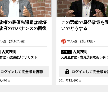
仕事がなく、経産官僚の主な仕事は補助金を配る
い政策をもっともらしく見せ、面白いキャッチフ
はどのの省も真似できない高度なノウハウを身に
選挙で原発政策を問わな
利権の復活を目論む詐
ノミクス
」「一億総活躍」「働き方改革」等々、
どうする
抜け
経産省の性格こそがまさに安倍政権の性格そのも
ル激 （第713回）
マル激 （第669回）
に目を奪われている間に、安倍政権は金融緩和
古賀茂明
古賀茂明
ゲスト
価の買い支え、大企業支援に自民党支持層へのバ
官僚・古賀茂明政策ラボ代表
元経産官僚・古賀茂明政策ラボ
一途を辿った。そして、かつて国民一人当たりの
されたこともある日本だったが、その間、ほとん
った。こと豊かさや幸福度、ジェンダーや表現の
を拝している分野も少なくない。
12月06日
2014年02月08日
的には何ら変わっていない。
露呈してしまった。キャッチフレーズだけでは