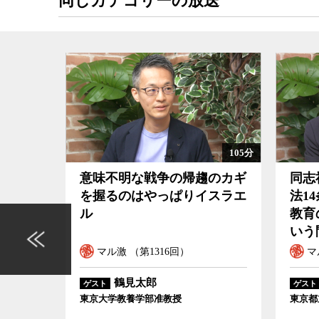
同じカテゴリーの放送
コロナは乗り切れなかった。そのような状態にあ
ようというのだ。あちらこちらでボロが出るのも
古賀氏は実際は国民の2割強しか支持を得ていない
ころに問題があるとも言う。そしてその主要因の
化でもしない限り、その問題は容易に解決しない
また、安倍政権以降、官邸がメディアの抑え込み
ている一要因になっていることも事実だろう。
105分
130分
のカギ
同志社国際高校への教育基本
リベ
今週は古賀氏と、コロナと五輪で露わになった現
スラエ
法14条違反認定が投げかける
即し
てその処方箋を、ジャーナリストの神保哲生と社
教育の政治的中立とは何かと
い
いう問い
マル激 （第1315回）
マ
木村草太
ゲスト
ゲスト
東京都立大学法学部教授
衆院議