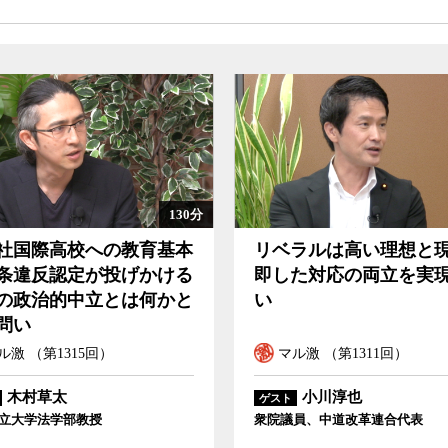
る日本が、思いっきり背伸びをして五輪を主催し
無理はない。
政治勢力が国会の3分の2を支配できていると
一つが、低い選挙での投票率にある。投票を義務
のではないかと、古賀氏は言う。
に成功したことも、日本の実態を分かり難くし
61分
ラルは高い理想と現実に
武器輸出の全面解禁で
在の日本の明らかな機能不全とその原因、そし
た対応の両立を実現した
何を得て何を失うのか
会学者の宮台真司が議論した。
ル激 （第1311回）
マル激 （第1308回）
小川淳也
青井未帆
ゲスト
員、中道改革連合代表
学習院大学法科大学院教授