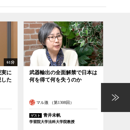
日本は
イラン攻撃に見るAI兵器を
すべ
使った戦争の新しい形とは
界で
きる
マル激 （第1305回）
マル
佐藤丙午
ゲスト
ゲスト
拓殖大学国際学部教授、海外事情研究所
和光大学
所長