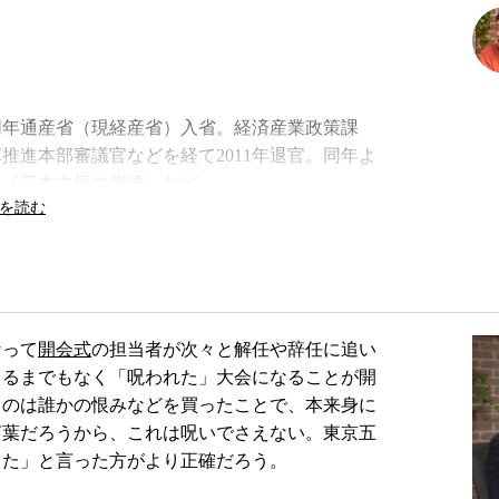
。同年通産省（現経産省）入省。経済産業政策課
推進本部審議官などを経て2011年退官。同年よ
、『日本中枢の崩壊』など。
なって
開会式
の担当者が次々と解任や辞任に追い
りるまでもなく「呪われた」大会になることが開
うのは誰かの恨みなどを買ったことで、本来身に
言葉だろうから、これは呪いでさえない。東京五
した」と言った方がより正確だろう。