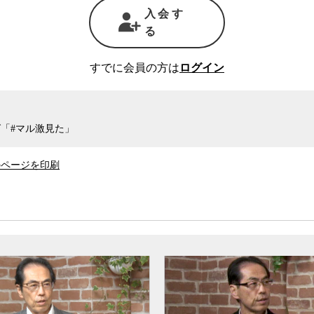
入会す
日前だったために中国からの入国制限が後手に回
る
ったり、かと思うといきなり根拠なき
一斉休校
を
みたり、首相が得意げに星野源ビデオを公開して
、感染が疑われても一向につながらない保健所の
すでに会員の方は
ログイン
PCR検査、二階幹事長への遠慮から感染が広が
五輪をやりたいがために延長に延長を繰り返す緊急事
らず国民の多大な犠牲によってかなり感染が抑え
「#マル激見た」
能していると言えるものが何一つないという有様
のページを印刷
は決して偶然ではないと、元通産官僚で公務員
は言う。長年にわたる政治改革の結果、首相官邸
治家が握った場合、政府自体が機能不全に陥るこ
いる官邸官僚も、首相の能力が低い方が操縦がし
るので好都合なのだと言う。
まで異名を取った今井尚哉首相補佐官が経産省の
握った。古賀氏によると、古賀氏の古巣でもある