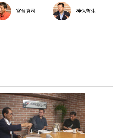
宮台真司
神保哲生