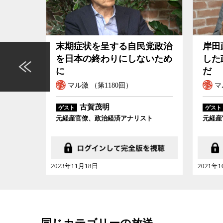
経産省は高度経済成長以降は事実上省庁としての
ことになっていた。そのため経産官僚は中身のな
レーズや話題作りで世論の目を引くことにかけて
党政治
岸田政権の最優先課題は崩壊
この
付けているという。安倍政権下で使われた「
アベ
いため
した政府のガバナンスの回復
いで
数々のキャッチフレーズが思い出されるが、その
だ
のになっていたと古賀氏は指摘する。
マル激 （第1070回）
マ
しかし、多くの国民が真新しいキャッチフレーズ
古賀茂明
ゲスト
ゲスト
による円安誘導と日銀や公的資金による株価や地
ト
元経産官僚・政治経済アナリスト
元経産
ラマキを続けた結果、日本の国際的地位は低下の
GDPで世界一になり、アジアの奇跡などと持て囃
どすべての指標で先進国中最下位に転落してしま
自由度などの指数では、日本が発展途上国の後塵
2021年10月09日
2014年
そして、菅政権になってからも、その路線は基本
そこにコロナ禍が降りかかり、日本の真の実力が