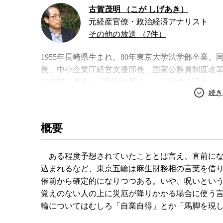
古賀茂明 （こが しげあき）
元経産官僚・政治経済アナリスト
その他の放送 （7件）
1955年長崎県生まれ。80年東京大学法学部卒業
長、中小企業庁経営支援部長、国家公務員制度改革
り現職。著書に『官邸の暴走』、『官僚と国家』
著書
概要
ある程度予想されていたこととは言え、直前に
込まれるなど、
東京五輪
は麻生財務相の言葉を借
催前から確定的になりつつある。いや、呪いとい
覚えのない人の上に災厄が降りかかる場合に使う
輪についてはむしろ「自業自得」とか「馬脚を現