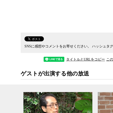
ヤモンドプリンセス号
の漂流に始まり、習近平来
ったために、容易に感染の国内蔓延を許してしま
してみたり、意味不明の小さな布マスクを配って
みたりと、当初から危うい対応が続いた。加えて
電話と、結果的に発熱してもなかなか受けられない
っても止められない
Go To
Travel、どうしても
態宣言等々。日本は要請ベースであるにもかかわ
SNSに感想やコメントをお寄せください。
ハッシュタグ
られてはいるが、政府のコロナ対策でまともに機
なのだ。
タイトルとURLをコピー
こ
ところが、政府がここまで機能不全に陥ったこと
ゲストが出演する他の放送
制度改革などにも関わった経験を持つ古賀茂明氏
に権力が集中した結果、その権力を能力の低い政
とは避けられない。また実質的に権力を操縦して
やすく、自分たちの思うがままに権力を行使でき
特に
安倍政権
では首相の信任が篤く陰の首相と
出身であったことから、経産官僚が官邸の実権を