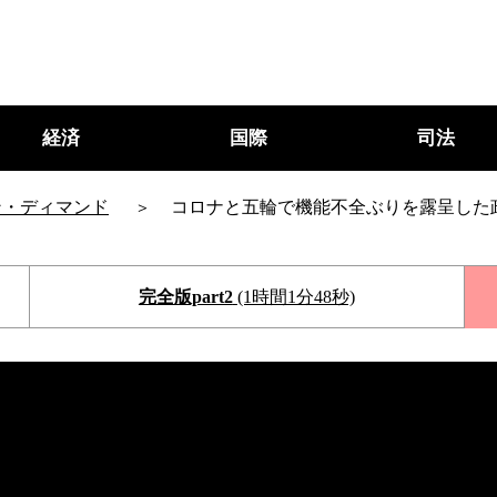
経済
国際
司法
ン・ディマンド
コロナと五輪で機能不全ぶりを露呈した
完全版part2
(1時間1分48秒)
○