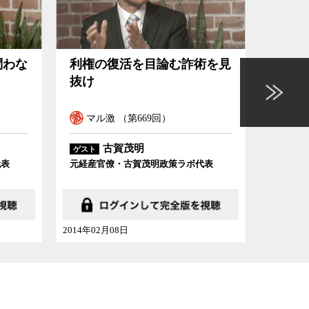
日本病の治し方
原発震災を防げ
術を見
日本病の治し方
原発
の理
マル激 （第606回）
マル
古賀茂明
ゲスト
ゲスト
代表
大阪府市統合本部特別顧問
経済産業
2012年11月24日
2011年06