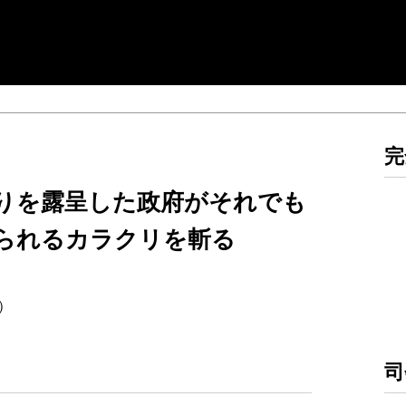
完
りを露呈した政府がそれでも
られるカラクリを斬る
回）
司