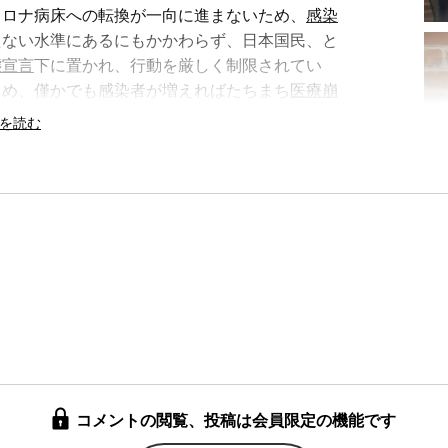
コロナ病床への転換が一向に進まないため、
感染
国家の暴走 安倍政権の世論操
えない水準にあるにもかかわらず、日本国民、と
作術
態宣言
下に置かれ、行動を厳しく制限されてい
ため、僅かでも感染者が増えればたちまち
医療崩
1年半前から何も変わっていない。
検査
も相変わらず増えていないし、
ワクチン
こそ
振り構わず打ちまくった結果、とりあえず1日
ったが、今度は在庫が足りなくなり地方自治体や
くなるというちぐはぐぶりを露呈している。
用エンブレムの採用、竹田恆和
JOC
会長の贈賄疑
発言を始めとする数々の問題発言と相次ぐ責任者
だったはずの「コンパクト五輪」が、いつのまにか
費等々、これでもかというくらいの不祥事や失
コメントの閲覧、投稿は会員限定の機能です
えないPCR検査に加えて、そもそも日本は
ダイ