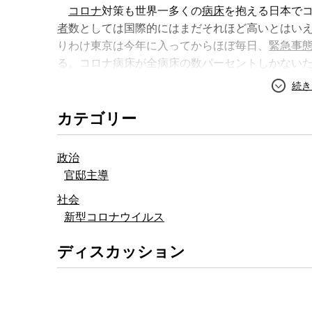
コロナ
対策も世界一多くの
病床
を抱える日本で
官僚と国家
分断と凋落の日本
者
数としては国際的にはまだそれほど高いとはい
りわけ東京は今年に入ってからほぼ毎日、
緊急事
る。コロナ病床が全病床の数パーセントしかない
壊
の淵に立たされる危険性がある状態にあるのは、
カテゴリー
感染源を突き止める上での必至条件となる
PCR
菅首相
の「とにかく打ちまくれ」の号令の下、なり
100万件のベンチマークをクリアしたまではよか
政治
職域接種が予約分をキャンセルしなければならな
官邸主導
社会
五輪では
国立競技場
のやり直し問題に始まり盗
新型コロナウイルス
惑による辞任、森喜朗組織委員長による女性蔑視
の辞任、そして箱物を含めると当初7000億円台
ディスカッション
箱物を含めると3兆円超にまで膨れあがった五輪経
敗が続いている。
一方、コロナ対策の方も、進まない病床転換や増