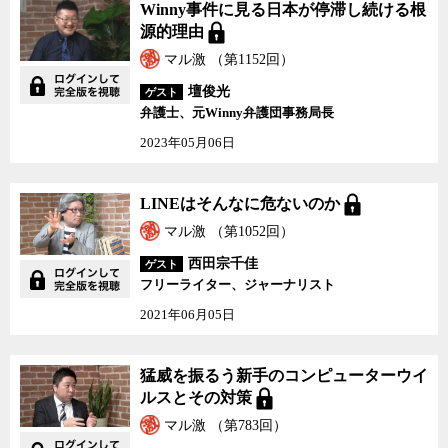
Winny事件に見る日本が停滞し続ける根
源的理由
マル激 （第1152回）
壇俊光
ゲスト
弁護士、元Winny弁護団事務局長
2023年05月06日
LINEはそんなに危ないのか
マル激 （第1052回）
西田宗千佳
ゲスト
フリーライター、ジャーナリスト
2021年06月05日
猛威を振るう新手のコンピューターウイ
ルスとその対策
マル激 （第783回）