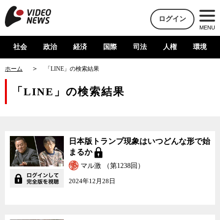
ログイン
MENU
社会
政治
経済
国際
司法
人権
環境
ホーム
「LINE」の検索結果
「LINE」の検索結果
日本版トランプ現象はいつどんな形で始
まるか
マル激 （第1238回）
2024年12月28日