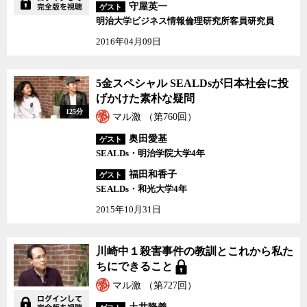
守屋英一
ゲスト
明治大学ビジネス情報倫理研究所客員研究員
2016年04月09日
5金スペシャル SEALDsが日本社会に投
げかけた素朴な疑問
125分
マル激 （第760回）
奥田愛基
ゲスト
SEALDs・明治学院大学4年
福田和香子
ゲスト
SEALDs・和光大学4年
2015年10月31日
川崎中１殺害事件の教訓とこれから私た
ちにできること
マル激 （第727回）