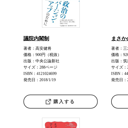
議院内閣制
まさか
著者：高安健将
著者：三
価格：900円（税抜）
価格：9
出版：中央公論新社
出版：筑
サイズ：288ページ
サイズ：
ISBN：4121024699
ISBN：44
発売日：2018/1/19
発売日：20
購入する