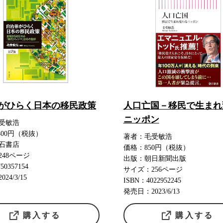
がひらく日本の移民政策
人口亡国－移民で生まれ
ニッポン
受敏浩
400円（税抜）
著者：毛受敏浩
石書店
価格：850円（税抜）
248ページ
出版：朝日新聞出版
50357154
サイズ：256ページ
24/3/15
ISBN：4022952245
発売日：2023/6/13
購入する
購入する