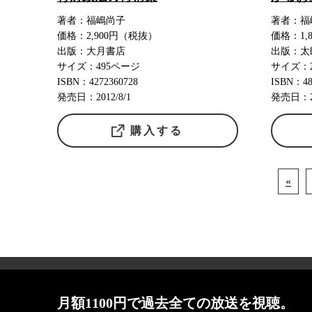
著者：福嶋尚子
著者：福
価格：2,900円（税抜）
価格：1,
出版：大月書店
出版：太
サイズ：495ページ
サイズ：
ISBN：4272360728
ISBN：48
発売日：2012/8/1
発売日：20
購入する
«
会社概要
月額1100円で過去全ての放送を視聴。