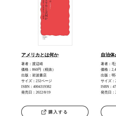
アメリカとは何か
自治体
著者：渡辺靖
著者：毛
価格：860円（税抜）
価格：2,
出版：岩波書店
出版：明
サイズ：232ページ
サイズ：
ISBN：4004319382
ISBN：47
発売日：2022/8/19
発売日：20
購入する