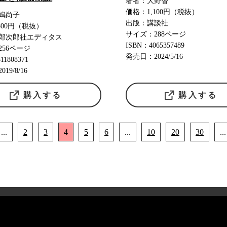
著者：大野智
価格：1,100円（税抜）
嶋尚子
出版：講談社
800円（税抜）
サイズ：288ページ
郎次郎社エディタス
ISBN：4065357489
256ページ
発売日：2024/5/16
11808371
19/8/16
購入する
購入する
...
2
3
4
5
6
...
10
20
30
...
特定商取引法に基づく表記
Link及び引用に関する注