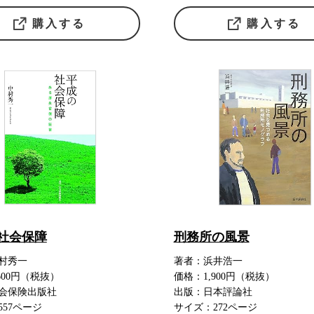
購入する
購入する
社会保障
刑務所の風景
村秀一
著者：浜井浩一
600円（税抜）
価格：1,900円（税抜）
会保険出版社
出版：日本評論社
557ページ
サイズ：272ページ