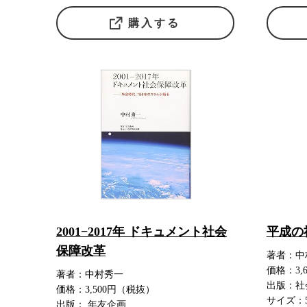
購入する
2001−2017年 ドキュメント社会
平成の
保障改革
著者：中
価格：3,
著者：中村秀一
出版：社
価格：3,500円（税抜）
サイズ：
出版： 年友企画