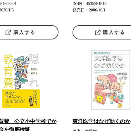
84603301
ISBN：4535584818
20/1/6
発売日：2006/10/1
購入する
購入する
育費 公立小中学校でか
東洋医学はなぜ効くのか
金を徹底検証