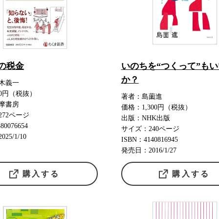
の税金
いのちを“つくって”も
か？
木義一
20円（税抜）
著者：島薗進
摩書房
価格：1,300円（税抜）
272ページ
出版：NHK出版
80076654
サイズ：240ページ
25/1/10
ISBN：4140816945
発売日：2016/1/27
購入する
購入する