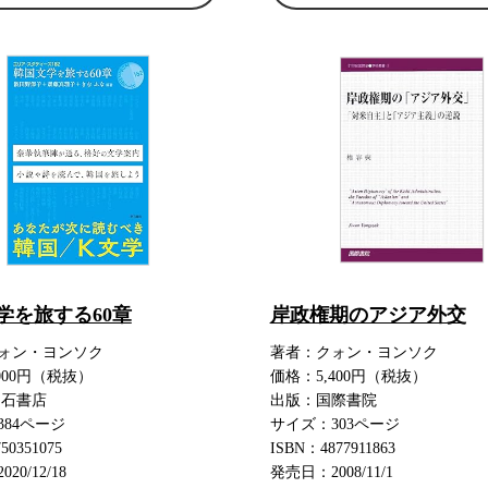
学を旅する60章
岸政権期のアジア外交
ォン・ヨンソク
著者：クォン・ヨンソク
000円（税抜）
価格：5,400円（税抜）
明石書店
出版：国際書院
384ページ
サイズ：303ページ
50351075
ISBN：4877911863
20/12/18
発売日：2008/11/1