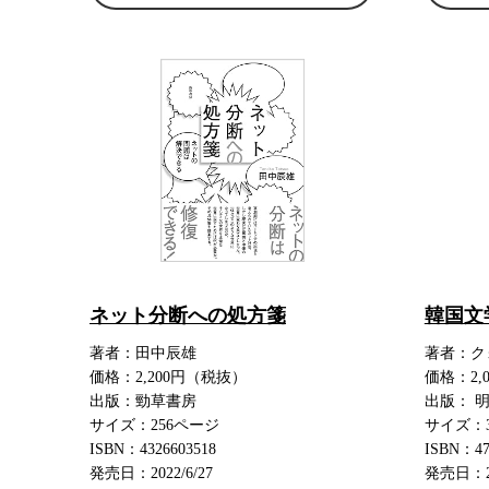
ネット分断への処方箋
韓国文
著者：田中辰雄
著者：ク
価格：2,200円（税抜）
価格：2,
出版：勁草書房
出版： 
サイズ：256ページ
サイズ：
ISBN：4326603518
ISBN：47
発売日：2022/6/27
発売日：20