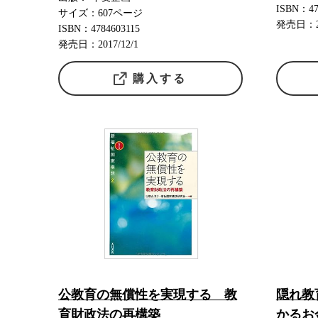
ISBN：47
サイズ：607ページ
発売日：20
ISBN：4784603115
発売日：2017/12/1
購入する
公教育の無償性を実現する 教
隠れ教
育財政法の再構築
かるお