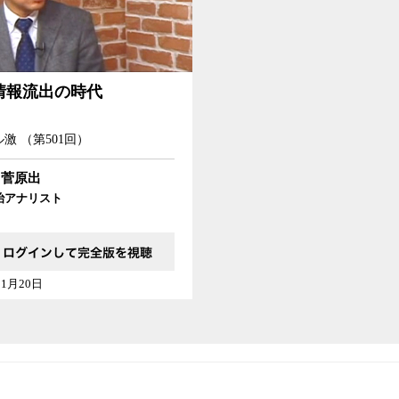
の時代
情報流出の時代
激 （第501回）
菅原出
治アナリスト
11月20日