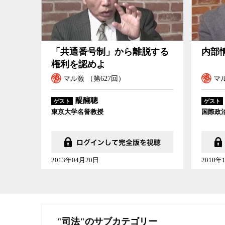
「共通番号制」から離脱する権利を認めよ
内部情報流出
「共通番号制」から離脱する
内部
権利を認めよ
マル激 （第627回）
マル
醍醐聰
ゲスト
ゲスト
東京大学名誉教授
国際政
2013年04月20日
2010年
"司法"のサブカテゴリー