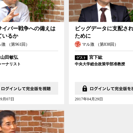
サイバー戦争への備えは
ビッグデータに支配さ
ているか
ために
激 （第961回）
マル激 （第838回）
山田敏弘
宮下紘
ゲスト
ャーナリスト
中央大学総合政策学部准教授
09月07日
2017年04月29日