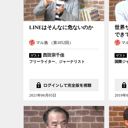
LINEはそんなに危ないのか
世界
でき
マル激 （第1052回）
マル
西田宗千佳
ゲスト
ゲスト
フリーライター、ジャーナリスト
国際ジ
2021年06月05日
2019年