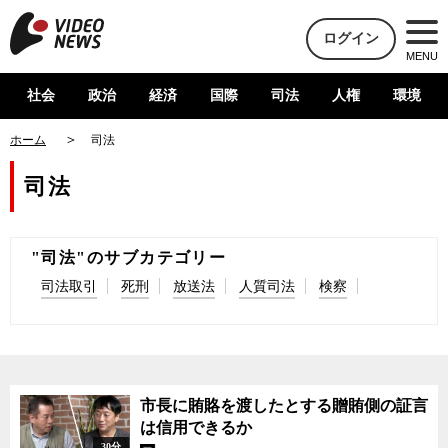
ログイン
MENU
社会
政治
経済
国際
司法
人権
環境
ホーム
司法
司法
"司法"のサブカテゴリー
司法取引
死刑
放送法
人質司法
検察
市長に賄賂を渡したとする贈賄側の証言
は信用できるか
30分