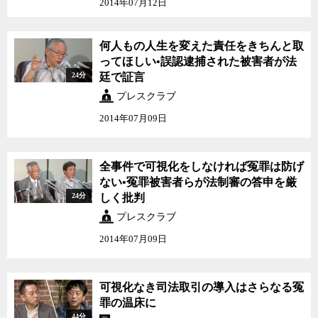
2014年07月12日
何人もの人生を変えた責任をきちんと取
ってほしい•誤認逮捕された被害者が法
24分
廷で証言
プレスクラブ
2014年07月09日
全事件で可視化をしなければ冤罪は防げ
ない•冤罪被害者らが法制審の答申を厳
24分
しく批判
プレスクラブ
2014年07月09日
可視化なき司法取引の導入はさらなる冤
罪の温床に
44分