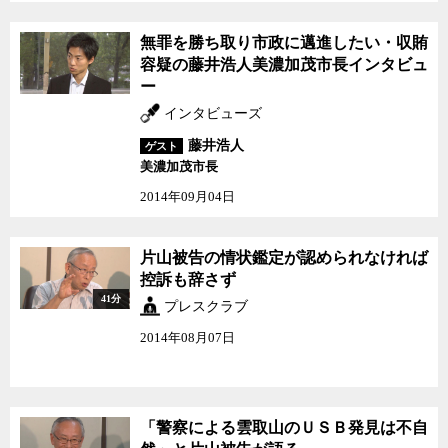
無罪を勝ち取り市政に邁進したい・収賄
容疑の藤井浩人美濃加茂市長インタビュ
ー
インタビューズ
藤井浩人
ゲスト
美濃加茂市長
2014年09月04日
片山被告の情状鑑定が認められなければ
控訴も辞さず
41分
プレスクラブ
2014年08月07日
「警察による雲取山のＵＳＢ発見は不自