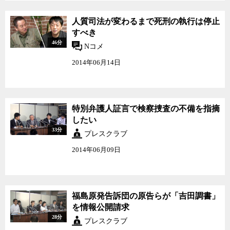
人質司法が変わるまで死刑の執行は停止
すべき
46分
Nコメ
2014年06月14日
特別弁護人証言で検察捜
特別弁護人証言で検察捜査の不備を指摘
査の不備を指摘したい
したい
33分
プレスクラブ
2014年06月09日
福島原発告訴団の原告らが「吉田調書」
を情報公開請求
28分
プレスクラブ