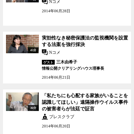
Nコメ
2014年06月28日
実効性なき秘密保護法の監視機関を設置
する法案を強行採決
45分
Nコメ
三木由希子
ゲスト
情報公開クリアリングハウス理事長
2014年06月21日
「私たちにも心配する家
「私たちにも心配する家族がいることを
族がいることを認識して
認識してほしい」遠隔操作ウイルス事件
ほしい」遠隔操作ウイル
36分
の被害者らが法廷で証言
ス事件の被害者らが法廷
で証言
プレスクラブ
2014年06月20日