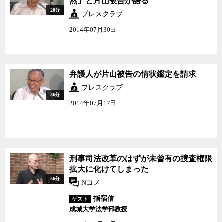
然」と片山被告が語る
28分
プレスクラブ
2014年07月30日
弁護人が片山被告の情状鑑定を請求
プレスクラブ
36分
2014年07月17日
刑事司法改革のはずが未曾有の捜査権限
拡大に化けてしまった
56分
Nコメ
指宿信
ゲスト
成城大学法学部教授