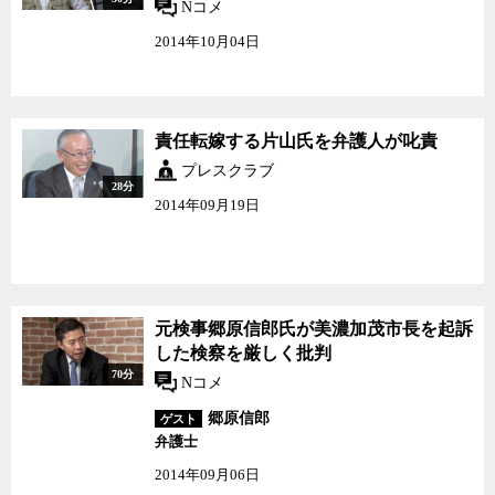
Nコメ
2014年10月04日
責任転嫁する片山氏を弁護人が叱責
プレスクラブ
28分
2014年09月19日
元検事郷原信郎氏が美濃加茂市長を起訴
した検察を厳しく批判
70分
Nコメ
郷原信郎
ゲスト
弁護士
2014年09月06日