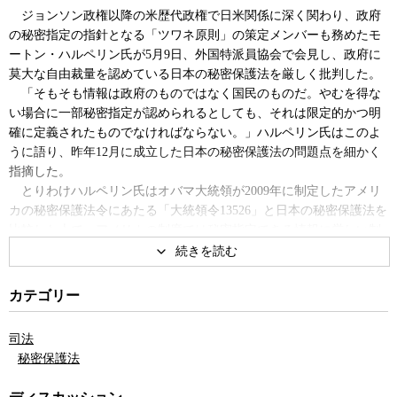
ジョンソン政権以降の米歴代政権で日米関係に深く関わり、政府
の秘密指定の指針となる「ツワネ原則」の策定メンバーも務めたモ
ートン・ハルペリン氏が5月9日、外国特派員協会で会見し、政府に
莫大な自由裁量を認めている日本の秘密保護法を厳しく批判した。
「そもそも情報は政府のものではなく国民のものだ。やむを得な
い場合に一部秘密指定が認められるとしても、それは限定的かつ明
確に定義されたものでなければならない。」ハルペリン氏はこのよ
うに語り、昨年12月に成立した日本の秘密保護法の問題点を細かく
指摘した。
とりわけハルペリン氏はオバマ大統領が2009年に制定したアメリ
カの秘密保護法令にあたる「大統領令13526」と日本の秘密保護法を
比較した上で、アメリカの制度では秘密指定できる情報に厳しい制
約がある点や、その情報が公開されることで国家安全保障にどのよ
うな悪影響を及ぼすかを文書で明確にしなければならないこと、文
書全体ではなく段落ごとに秘密指定が必要なのに対し、日本の秘密
カテゴリー
保護法にはいずれの制約もない点を指摘。12月までに制定されるこ
とになっている政府の施行令や運用基準にそうした制約を含めるこ
司法
とが重要になるとの認識を示した。
秘密保護法
政府は昨年12月6日に可決した秘密保護法が1年以内の施行を明記
していることから、12月までに施行令と具体的な運用基準を策定