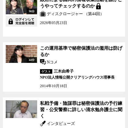
うやってチェックするのか
98分
ディスクロージャー （第44回）
2026年05月23日
この運用基準で秘密保護法の濫用は防げ
るか
44分
Nコメ
三木由希子
ゲスト
NPO法人情報公開クリアリングハウス理事長
2014年10月18日
私戦予備・陰謀罪は秘密保護法の予行練
習・公安警察に詳しい清水勉弁護士に聞
く
インタビューズ