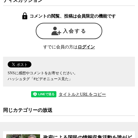
ディスカッション
し、閣議決定をしなければならない。現在、渡辺恒雄読売新聞グル
ープ本社会長が座長を務める情報保全諮問会議と呼ばれる有識者会
コメントの閲覧、投稿は会員限定の機能です
議でその内容が議論されている。施行令と運用基準には行政文書を
秘密に指定する際の基準やその解除の基準などが含まれる予定。
ハルペリン氏の講演をもとに、日本の秘密保護法と米大統領令
入会する
13526の違いと、現在政府の有識者会議で行われている施行令や運用
基準作りの課題を、ジャーナリストの神保哲生と社会学者の宮台真
すでに会員の方は
ログイン
司が議論した。
SNSに感想やコメントをお寄せください。
ハッシュタグ「#ビデオニュース見た」
タイトルとURLをコピー
同じカテゴリーの放送
政府による国民の情報収集活動を誰がど