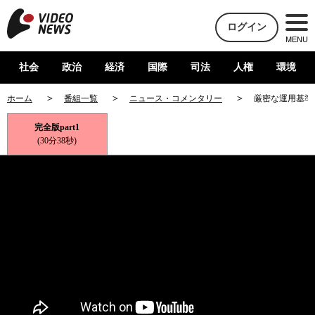
ログイン
MENU
社会
政治
経済
国際
司法
人権
環境
ホーム
番組一覧
ニュース・コメンタリー
厳密な運用基準
完全版part1
(30分38秒)