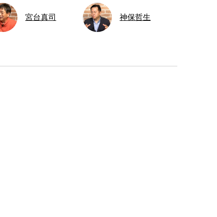
宮台真司
神保哲生