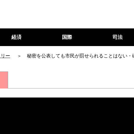
経済
国際
司法
タリー
秘密を公表しても市民が罰せられることはない・
○