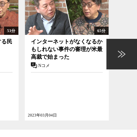
53分
65分
する民
インターネットがなくなるか
国会
もしれない事件の審理が米最
でど
高裁で始まった
Nコメ
Nコ
ゲスト
杏林大学
2023年03月04日
2022年10