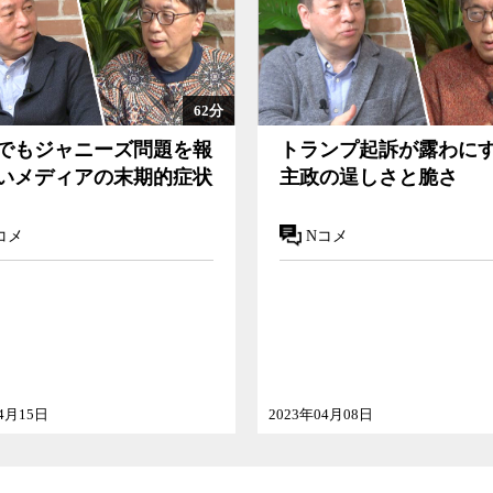
62分
でもジャニーズ問題を報
トランプ起訴が露わに
いメディアの末期的症状
主政の逞しさと脆さ
コメ
Nコメ
04月15日
2023年04月08日