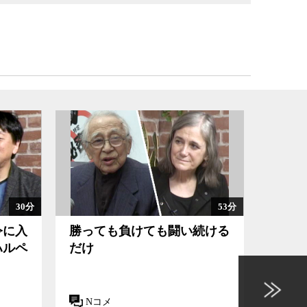
30分
53分
令に入
勝っても負けても闘い続ける
特定
ハルペ
だけ
か
Nコメ
Nコ