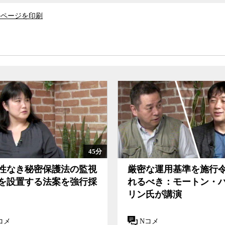
のページを印刷
45分
性なき秘密保護法の監視
厳密な運用基準を施行
を設置する法案を強行採
れるべき：モートン・
リン氏が講演
コメ
Nコメ