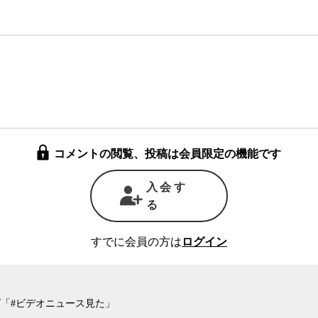
いで発言し、国民の知る権利は侵害しないとして
いた。
が特定秘密を公表することで罪に問われること
化した疑問点の一つは解消した形となった。
そもそもどのような行為が唆しに当たるのかな
れたとは言えない。
く目的で特定秘密を暴露した場合も罪に問われ
秘密保護法でどちらが優先されるかについては、
コメントの閲覧、投稿は会員限定の機能です
めるなど、依然として同法の本質的な疑問点は残
入会す
法趣旨と、この日の礒崎会見で改めて見えてき
る
トの神保哲生と社会学者の宮台真司が議論した。
すでに会員の方は
ログイン
「#ビデオニュース見た」