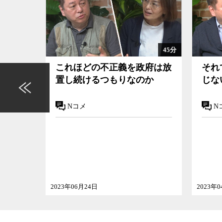
35分
45分
マティ
これほどの不正義を政府は放
それ
決が意
置し続けるつもりなのか
じな
Nコメ
N
2023年06月24日
2023年