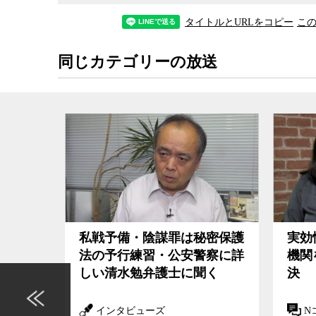
タイトルとURLをコピー
こ
同じカテゴリーの放送
44分
護法の
私戦予備・陰謀罪は秘密保護
実効
法の予行練習・公安警察に詳
機関
しい清水勉弁護士に聞く
決
インタビューズ
N