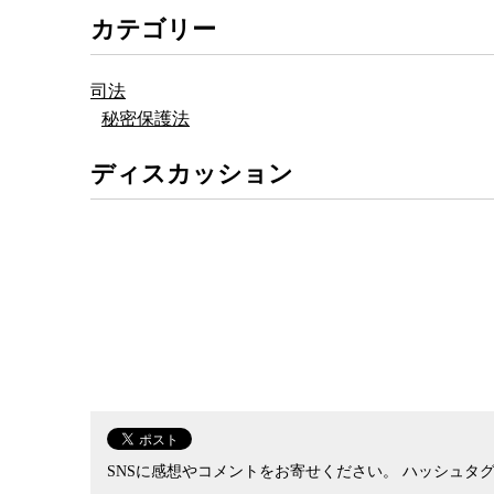
それを報じれば罪に問われる可能性があると相次
カテゴリー
いた特定秘密保護法の解釈に疑問符がつけられて
礒崎氏が報道目的かそうでないかを問わず、市民
司法
はないと明言したことで、石破、中谷発言で表面
秘密保護法
しかし、同時に懸念されていた唆しについては、
ど裁量の余地が大きいため、濫用の懸念が払拭さ
ディスカッション
また、同じ講演で礒崎氏は、政府の違法行為を暴
ないと発言しているが、公益通報者保護法と特定
「検察が適切に判断するだろう」と述べるにとど
されたままだ。
先週の石破・中谷発言で明らかになった同法の立
た同法の本質的な問題点について、ジャーナリス
SNSに感想やコメントをお寄せください。
ハッシュタグ