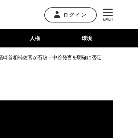
ログイン
MENU
人権
環境
礒崎首相補佐官が石破・中谷発言を明確に否定