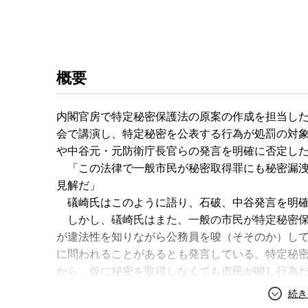
概要
内閣官房で特定秘密保護法の原案の作成を担当した
会で講演し、特定秘密を公表する行為が処罰の対
や中谷元・元防衛庁長官らの発言を明確に否定し
「この法律で一般市民が秘密取得罪にも秘密漏洩
見解だ」
礒崎氏はこのように語り、石破、中谷発言を明確
しかし、礒崎氏はまた、一般の市民が特定秘密保
が違法性を知りながら公務員を唆（そそのか）し
に問われることがあるとも発言している。特定秘
から、仮に秘密を取得しなくても市民が唆し行為
た形だ。
石破、中谷両氏は、記者が報道目的で特定秘密を