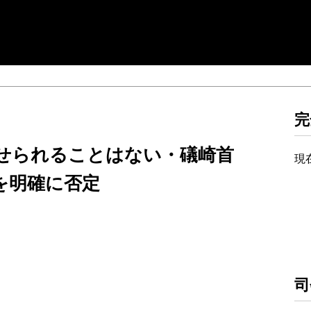
完
せられることはない・礒崎首
現
を明確に否定
司