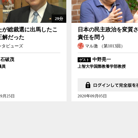
29分
たが総裁選に出馬したこ
日本の民主政治を変質
正解だった
責任を問う
ンタビューズ
マル激 （第1013回）
石破茂
中野晃一
ゲスト
議員
上智大学国際教養学部教授
09月25日
2020年09月05日