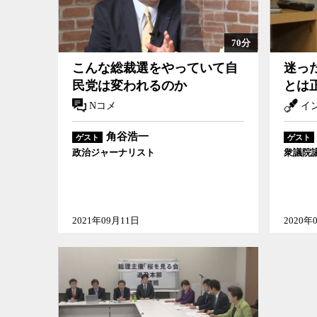
70分
こんな総裁選をやっていて自
迷っ
民党は変われるのか
とは
Nコメ
イ
角谷浩一
ゲスト
ゲスト
政治ジャーナリスト
衆議院
2021年09月11日
2020年