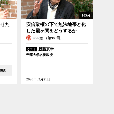
105分
させた
安倍政権の下で無法地帯と化
した霞ヶ関をどうするか
マル激 （第989回）
新藤宗幸
ゲスト
千葉大学名誉教授
2020年03月21日