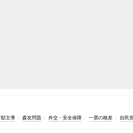
官邸主導
森友問題
外交・安全保障
一票の格差
自民