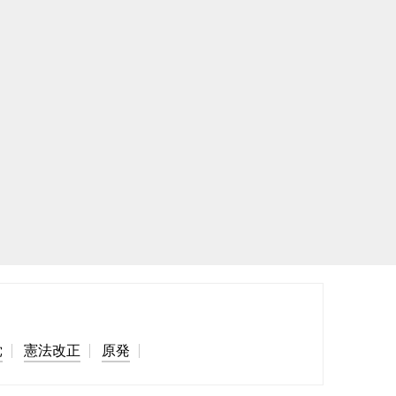
党
憲法改正
原発