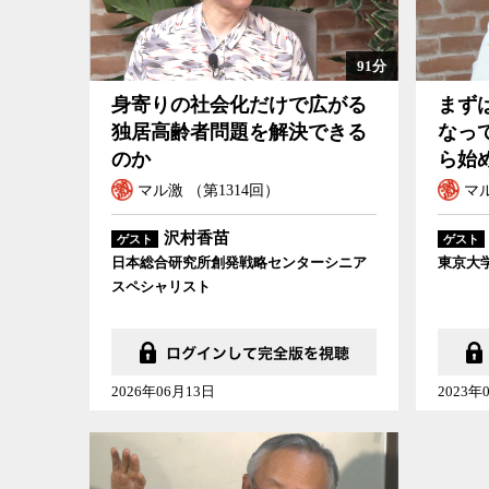
91分
身寄りの社会化だけで広がる
まず
独居高齢者問題を解決できる
なっ
のか
ら始
マル激 （第1314回）
マル
沢村香苗
ゲスト
ゲスト
日本総合研究所創発戦略センターシニア
東京大
スペシャリスト
2026年06月13日
2023年