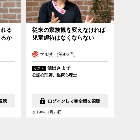
される
従来の家族観を変えなければ
じるか
児童虐待はなくならない
マル激 （第972回）
信田さよ子
ゲスト
公認心理師、臨床心理士
2019年11月23日