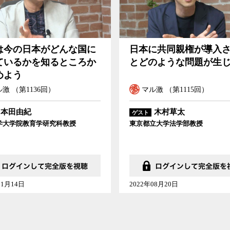
は今の日本がどんな国に
日本に共同親権が導入
ているかを知るところか
とどのような問題が生
めよう
激 （第1136回）
マル激 （第1115回）
本田由紀
木村草太
ゲスト
学大学院教育学研究科教授
東京都立大学法学部教授
01月14日
2022年08月20日