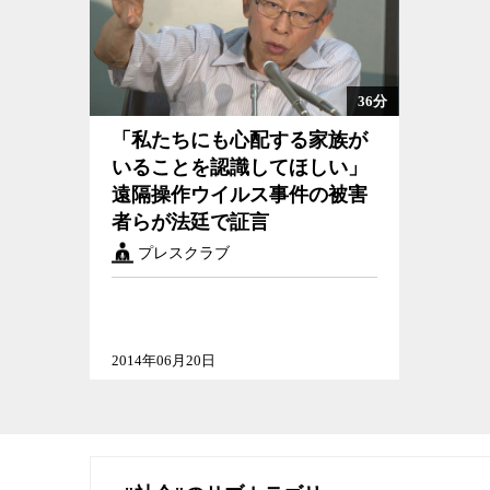
36分
「私たちにも心配する家族がいることを認識してほしい」遠隔
「私たちにも心配する家族が
操作ウイルス事件の被害者らが法廷で証言
いることを認識してほしい」
遠隔操作ウイルス事件の被害
者らが法廷で証言
プレスクラブ
2014年06月20日