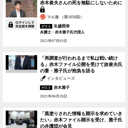
赤木俊夫さんの死を無駄にしないために
マル激 （第1056回）
生越照幸
ゲスト
弁護士・赤木雅子氏代理人
2021年07月03日
「再調査が行われるまで私は戦い続け
る」赤木ファイル公開を受けて故俊夫氏
の妻・雅子氏が抱負を語る
インタビューズ
赤木雅子
ゲスト
2021年06月26日
「黒塗りされた情報も開示を求めていき
たい」赤木ファイル開示を受け、雅子氏
37分
の弁護団が会見