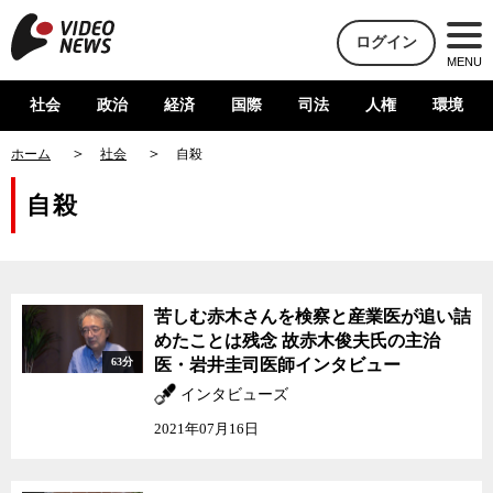
ログイン
MENU
社会
政治
経済
国際
司法
人権
環境
ホーム
社会
自殺
自殺
苦しむ赤木さんを検察と産業医が追い詰
めたことは残念 故赤木俊夫氏の主治
63分
医・岩井圭司医師インタビュー
インタビューズ
2021年07月16日