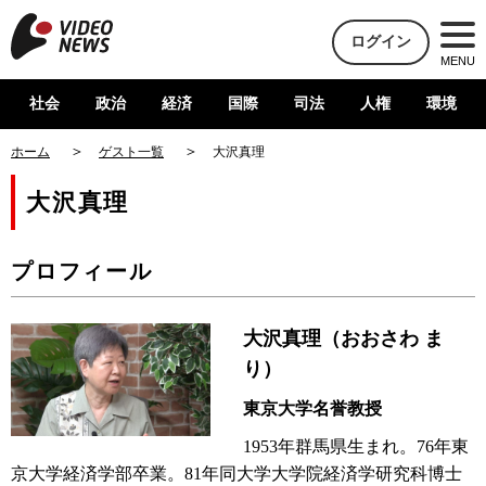
ログイン
MENU
社会
政治
経済
国際
司法
人権
環境
ホーム
ゲスト一覧
大沢真理
大沢真理
プロフィール
大沢真理（おおさわ ま
り）
東京大学名誉教授
1953年群馬県生まれ。76年東
京大学経済学部卒業。81年同大学大学院経済学研究科博士