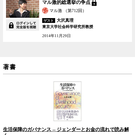
マル激的総選挙の争点
マル激 （第712回）
大沢真理
ゲスト
東京大学社会科学研究所教授
2014年11月29日
著書
生活保障のガバナンス -- ジェンダーとお金の流れで読み解