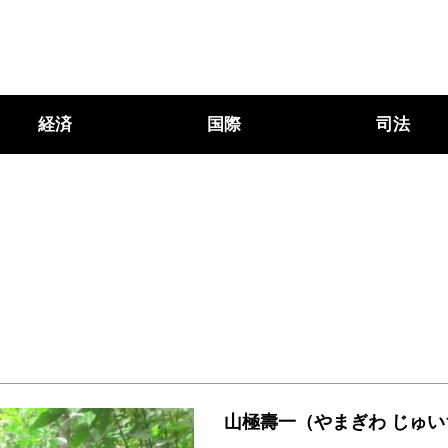
経済
国際
司法
山極壽一（やまぎわ じゅい