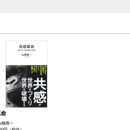
革命
山極壽一
80円（税抜）