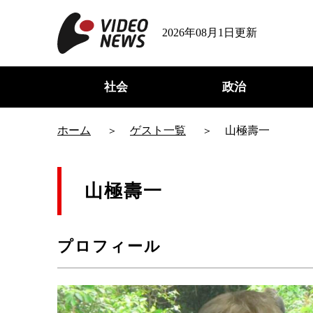
2026年08月1日更新
社会
政治
ホーム
ゲスト一覧
山極壽一
山極壽一
プロフィール