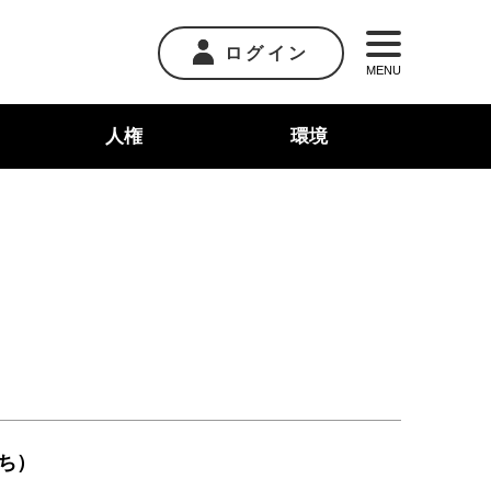
ログイン
MENU
人権
環境
ち）