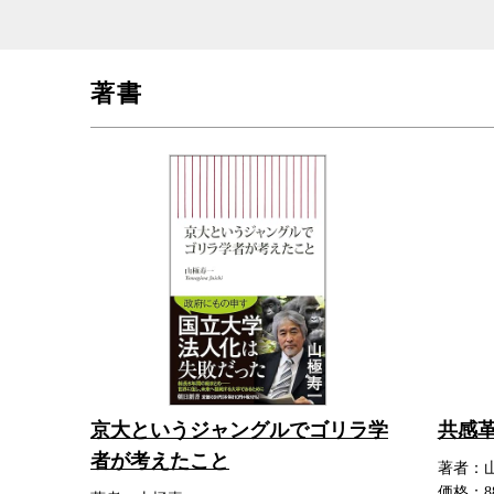
著書
京大というジャングルでゴリラ学
共感
者が考えたこと
著者：
価格：8