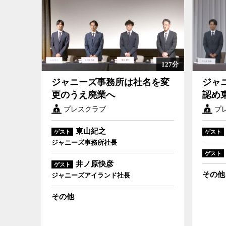
127分
ジャニーズ事務所は社名を変
ジャ
更のうえ廃業へ
認め
プレスクラブ
プ
東山紀之
ゲスト
ゲスト
ジャニーズ事務所社長
ゲスト
井ノ原快彦
ゲスト
その他
ジャニーズアイランド社長
その他