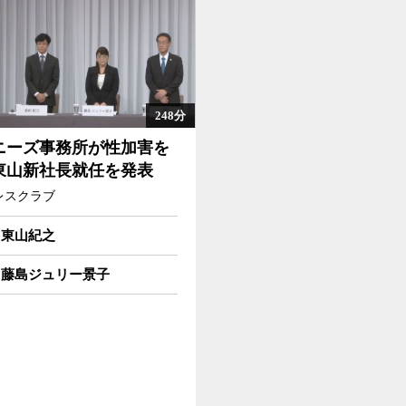
248分
ニーズ事務所が性加害を
東山新社長就任を発表
レスクラブ
東山紀之
藤島ジュリー景子