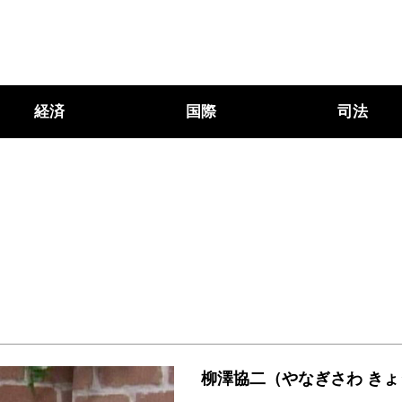
経済
国際
司法
柳澤協二（やなぎさわ きょ