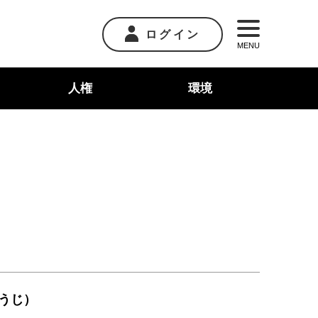
ログイン
MENU
人権
環境
うじ）