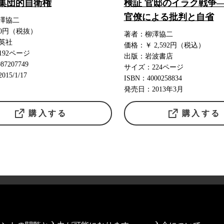
集団的自衛権
検証 官邸のイラク戦争
官僚による批判と自省
澤協二
00円（税抜）
著者：柳澤協二
英社
価格：￥ 2,592円（税込）
192ページ
出版：岩波書店
87207749
サイズ：224ページ
15/1/17
ISBN：4000258834
発売日：2013年3月
購入する
購入する
特定商取引法に基づく表記
Link及び引用に関する注