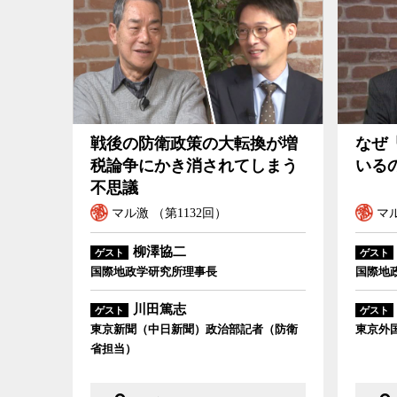
戦後の防衛政策の大転換が増
なぜ
税論争にかき消されてしまう
いる
不思議
マル激 （第1132回）
マル
柳澤協二
ゲスト
ゲスト
国際地政学研究所理事長
国際地
川田篤志
ゲスト
ゲスト
東京新聞（中日新聞）政治部記者（防衛
東京外
省担当）