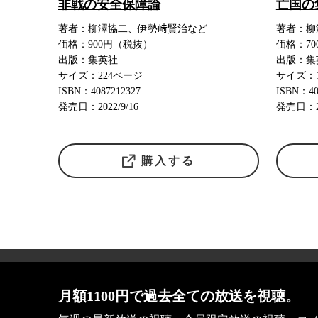
非戦の安全保障論
亡国の
著者：柳澤協二、伊勢﨑賢治など
著者：柳
価格：900円（税抜）
価格：7
出版：集英社
出版：集
サイズ：224ページ
サイズ：
ISBN：4087212327
ISBN：40
発売日：2022/9/16
発売日：20
購入する
会社概要
月額1100円で過去全ての放送を視聴。