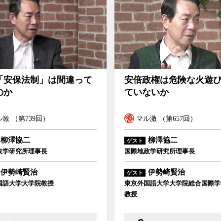
安倍政権は危険な火遊びをしていないか
「安保法制」は間違って
安倍政権は危険な火遊
のか
ていないか
激 （第739回）
マル激 （第657回）
柳澤協二
柳澤協二
ゲスト
政学研究所理事長
国際地政学研究所理事長
伊勢崎賢治
伊勢崎賢治
ゲスト
国語大学大学院教授
東京外国語大学大学院総合国際学
教授